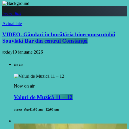
insert_link
Actualitate
VIDEO. Gândaci în bucătăria binecunoscutului
Souvlaki Bar din centrul Constanței
today
19 ianuarie 2026
On air
Now on air
Valuri de Muzică 11 – 12
access_time
11:00 am - 12:00 pm