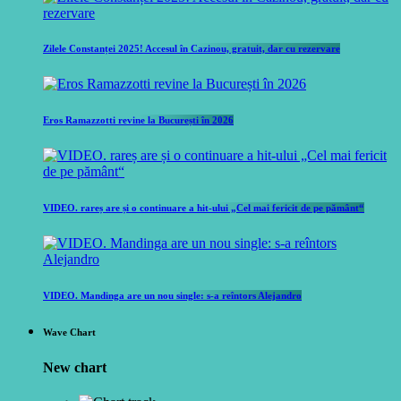
Zilele Constanței 2025! Accesul în Cazinou, gratuit, dar cu rezervare
Eros Ramazzotti revine la București în 2026
VIDEO. rareș are și o continuare a hit-ului „Cel mai fericit de pe pământ“
VIDEO. Mandinga are un nou single: s-a reîntors Alejandro
Wave Chart
New chart