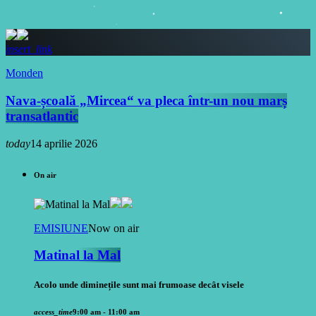
insert_link
Monden
Nava-școală „Mircea“ va pleca într-un nou marș
transatlantic
today
14 aprilie 2026
On air
EMISIUNE
Now on air
Matinal la Mal
Acolo unde diminețile sunt mai frumoase decât visele
access_time
9:00 am - 11:00 am