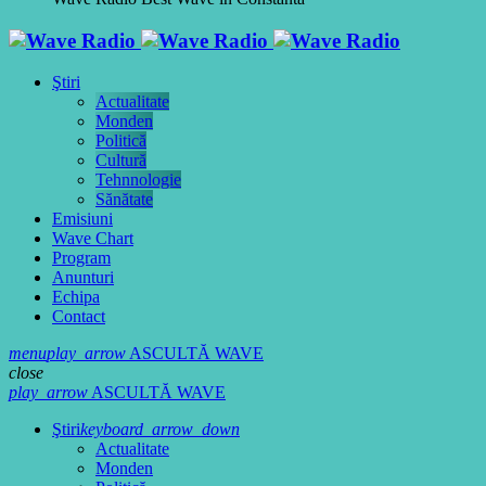
Ştiri
Actualitate
Monden
Politică
Cultură
Tehnnologie
Sănătate
Emisiuni
Wave Chart
Program
Anunturi
Echipa
Contact
menu
play_arrow
ASCULTĂ WAVE
close
play_arrow
ASCULTĂ WAVE
Ştiri
keyboard_arrow_down
Actualitate
Monden