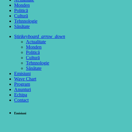
Monden
Politică
Cultură
Tehnnologie
Sănătate
Ştiri
keyboard_arrow_down
Actualitate
Monden
Politică
Cultură
Tehnnologie
Sănătate
Emisiuni
Wave Chart
Program
Anunturi
Echipa
Contact
Emisiuni