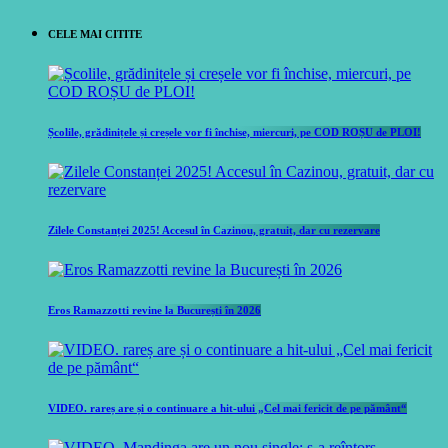
CELE MAI CITITE
Școlile, grădinițele și creșele vor fi închise, miercuri, pe COD ROȘU de PLOI!
Zilele Constanței 2025! Accesul în Cazinou, gratuit, dar cu rezervare
Eros Ramazzotti revine la București în 2026
VIDEO. rareș are și o continuare a hit-ului „Cel mai fericit de pe pământ“