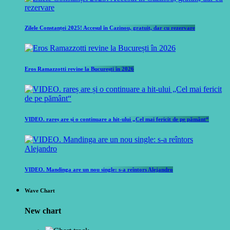
Zilele Constanței 2025! Accesul în Cazinou, gratuit, dar cu rezervare
Eros Ramazzotti revine la București în 2026
VIDEO. rareș are și o continuare a hit-ului „Cel mai fericit de pe pământ“
VIDEO. Mandinga are un nou single: s-a reîntors Alejandro
Wave Chart
New chart