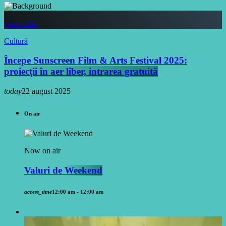
insert_link
Cultură
Începe Sunscreen Film & Arts Festival 2025:
proiecții în aer liber, intrarea gratuită
today
22 august 2025
On air
Now on air
Valuri de Weekend
access_time
12:00 am - 12:00 am