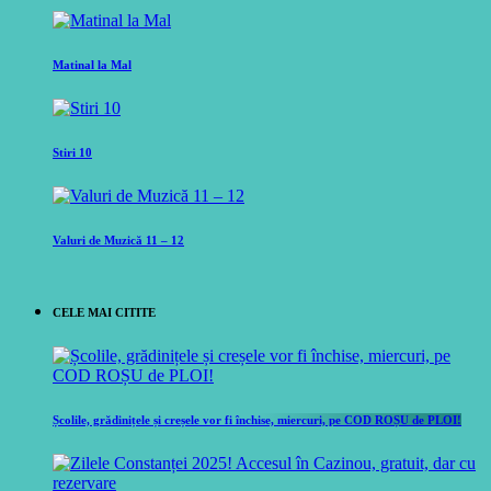
Matinal la Mal
Stiri 10
Valuri de Muzică 11 – 12
CELE MAI CITITE
Școlile, grădinițele și creșele vor fi închise, miercuri, pe COD ROȘU de PLOI!