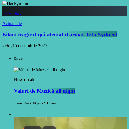
insert_link
Actualitate
Bilanț tragic după atentatul armat de la Sydney!
today
15 decembrie 2025
On air
Now on air
Valuri de Muzică all night
access_time
7:00 pm - 9:00 am