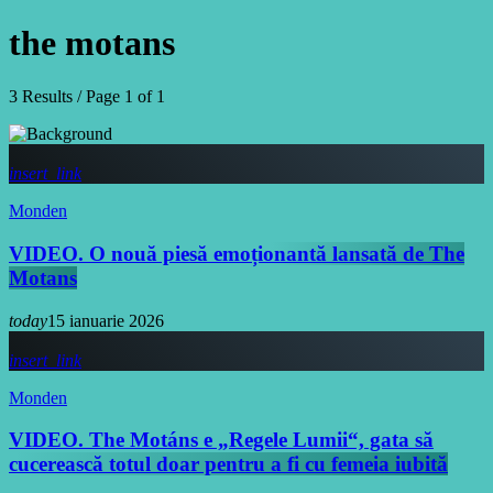
the motans
3 Results / Page 1 of 1
insert_link
Monden
VIDEO. O nouă piesă emoționantă lansată de The
Motans
today
15 ianuarie 2026
insert_link
Monden
VIDEO. The Motáns e „Regele Lumii“, gata să
cucerească totul doar pentru a fi cu femeia iubită