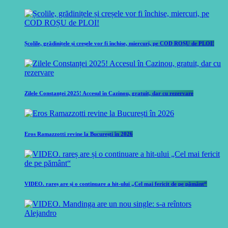
Școlile, grădinițele și creșele vor fi închise, miercuri, pe COD ROȘU de PLOI!
Zilele Constanței 2025! Accesul în Cazinou, gratuit, dar cu rezervare
Eros Ramazzotti revine la București în 2026
VIDEO. rareș are și o continuare a hit-ului „Cel mai fericit de pe pământ“