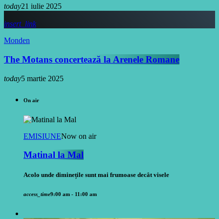
today
21 iulie 2025
insert_link
Monden
The Motans concertează la Arenele Romane
today
5 martie 2025
On air
EMISIUNE
Now on air
Matinal la Mal
Acolo unde diminețile sunt mai frumoase decât visele
access_time
9:00 am - 11:00 am