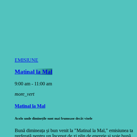
EMISIUNE
Matinal la Mal
9:00 am - 11:00 am
more_vert
Matinal la Mal
Acolo unde diminețile sunt mai frumoase decât visele
Bună dimineața și bun venit la "Matinal la Mal," emisiunea ta
preferată pentru un început de zi plin de energie și voie bună.