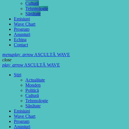
Cultură
Tehnnologie
Sănătate
Emisiuni
Wave Chart
Program
Anunturi
Echipa
Contact
menu
play_arrow
ASCULTĂ WAVE
close
play_arrow
ASCULTĂ WAVE
Ştiri
Actualitate
Monden
Politică
Cultură
Tehnnologie
Sănătate
Emisiuni
Wave Chart
Program
Anunturi