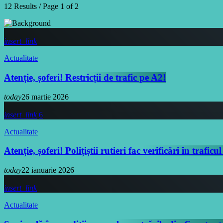
12 Results / Page 1 of 2
insert_link
Actualitate
Atenție, șoferi! Restricții de trafic pe A2!
today
26 martie 2026
insert_link
6
Actualitate
Atenție, șoferi! Polițiștii rutieri fac verificări în trafic
today
22 ianuarie 2026
insert_link
Actualitate