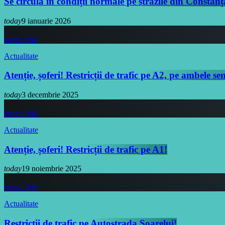
Se circulă în condiții normale pe străzile din Constanț
today
9 ianuarie 2026
insert_link
Actualitate
Atenție, șoferi! Restricții de trafic pe A2, pe ambele s
today
3 decembrie 2025
insert_link
Actualitate
Atenție, șoferi! Restricții de trafic pe A1!
today
19 noiembrie 2025
insert_link
Actualitate
Restricții de trafic pe Autostrada Soarelui!