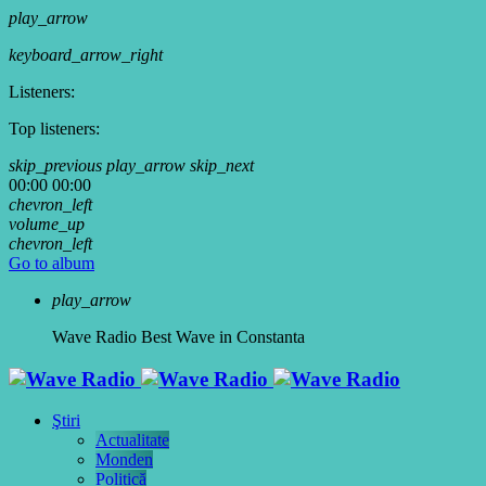
play_arrow
keyboard_arrow_right
Listeners:
Top listeners:
skip_previous
play_arrow
skip_next
00:00
00:00
chevron_left
volume_up
chevron_left
Go to album
play_arrow
Wave Radio
Best Wave in Constanta
Ştiri
Actualitate
Monden
Politică