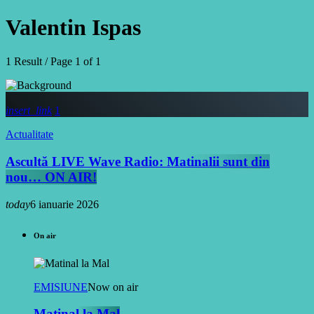
Valentin Ispas
1 Result / Page 1 of 1
insert_link
1
Actualitate
Ascultă LIVE Wave Radio: Matinalii sunt din
nou… ON AIR!
today
6 ianuarie 2026
On air
EMISIUNE
Now on air
Matinal la Mal