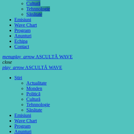
Cultură
Tehnnologie
Sănătate
Emisiuni
Wave Chart
Program
Anunturi
Echipa
Contact
menu
play_arrow
ASCULTĂ WAVE
close
play_arrow
ASCULTĂ WAVE
Ştiri
Actualitate
Monden
Politică
Cultură
Tehnnologie
Sănătate
Emisiuni
Wave Chart
Program
Anunturi