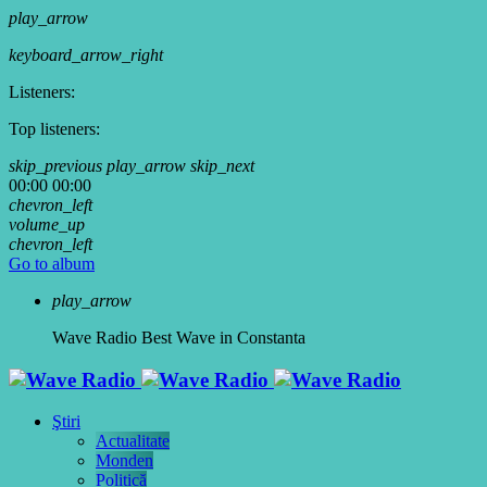
play_arrow
keyboard_arrow_right
Listeners:
Top listeners:
skip_previous
play_arrow
skip_next
00:00
00:00
chevron_left
volume_up
chevron_left
Go to album
play_arrow
Wave Radio
Best Wave in Constanta
Ştiri
Actualitate
Monden
Politică