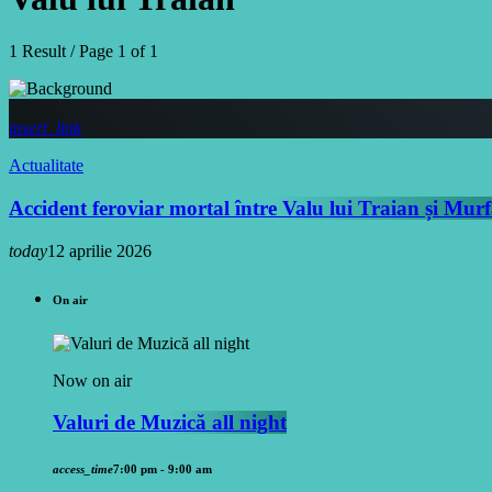
1 Result / Page 1 of 1
insert_link
Actualitate
Accident feroviar mortal între Valu lui Traian și Murf
today
12 aprilie 2026
On air
Now on air
Valuri de Muzică all night
access_time
7:00 pm - 9:00 am