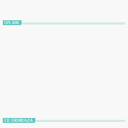
ON AIR
Valuri de Weekend
12:00 AM - 12:00 AM
Valuri de Weekend
CE URMEAZA