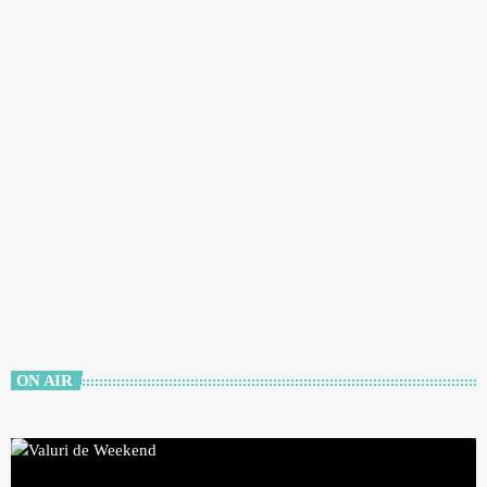
ACTUALITATE
Euro ar putea ajunge la 5,2 lei în 2026
today
18 DECEMBRIE 2025
ON AIR