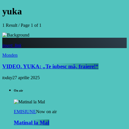
yuka
1 Result / Page 1 of 1
insert_link
Monden
VIDEO. YUKA: „Te iubesc mă, fraiere!“
today
27 aprilie 2025
On air
EMISIUNE
Now on air
Matinal la Mal