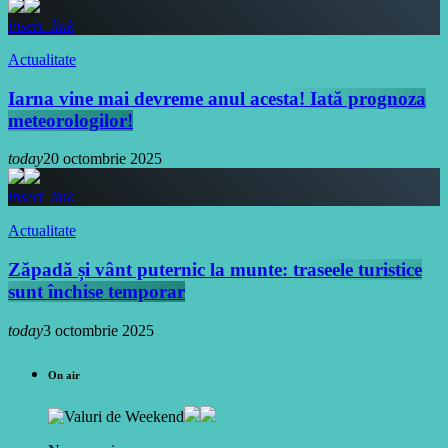
insert_link
Actualitate
Iarna vine mai devreme anul acesta! Iată prognoza
meteorologilor!
today
20 octombrie 2025
insert_link
Actualitate
Zăpadă și vânt puternic la munte: traseele turistice
sunt închise temporar
today
3 octombrie 2025
On air