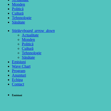
Monden
Politică
Cultură
Tehnnologie
Sănătate
Ştiri
keyboard_arrow_down
Actualitate
Monden
Politică
Cultură
Tehnnologie
Sănătate
Emisiuni
Wave Chart
Program
Anunturi
Echipa
Contact
Emisiuni