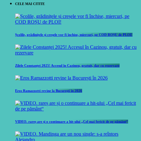
CELE MAI CITITE
Școlile, grădinițele și creșele vor fi închise, miercuri, pe COD ROȘU de PLOI!
Zilele Constanței 2025! Accesul în Cazinou, gratuit, dar cu rezervare
Eros Ramazzotti revine la București în 2026
VIDEO. rareș are și o continuare a hit-ului „Cel mai fericit de pe pământ“