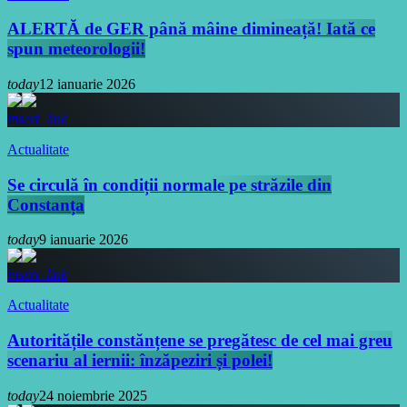
ALERTĂ de GER până mâine dimineață! Iată ce
spun meteorologii!
today
12 ianuarie 2026
insert_link
Actualitate
Se circulă în condiții normale pe străzile din
Constanța
today
9 ianuarie 2026
insert_link
Actualitate
Autoritățile constănțene se pregătesc de cel mai greu
scenariu al iernii: înzăpeziri și polei!
today
24 noiembrie 2025