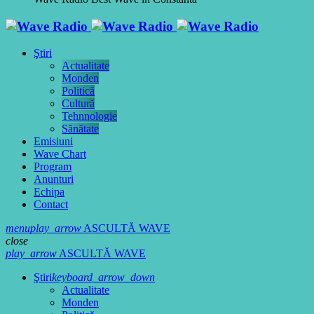
Ştiri
Actualitate
Monden
Politică
Cultură
Tehnnologie
Sănătate
Emisiuni
Wave Chart
Program
Anunturi
Echipa
Contact
menu
play_arrow
ASCULTĂ WAVE
close
play_arrow
ASCULTĂ WAVE
Ştiri
keyboard_arrow_down
Actualitate
Monden