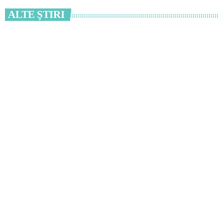
ALTE ŞTIRI
insert_link
CULTURĂ
SEAS vă invită să descoperiți grădina ascunsă
din centrul Constanței