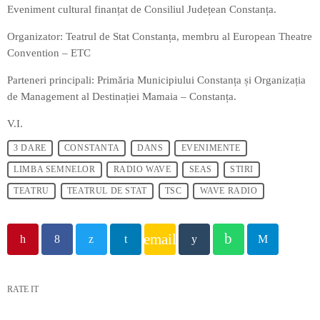
Eveniment cultural finanțat de Consiliul Județean Constanța.
Organizator: Teatrul de Stat Constanța, membru al European Theatre
Convention – ETC
Parteneri principali: Primăria Municipiului Constanța și Organizația
de Management al Destinației Mamaia – Constanța.
V.I.
3 DARE
CONSTANTA
DANS
EVENIMENTE
LIMBA SEMNELOR
RADIO WAVE
SEAS
STIRI
TEATRU
TEATRUL DE STAT
TSC
WAVE RADIO
email
RATE IT