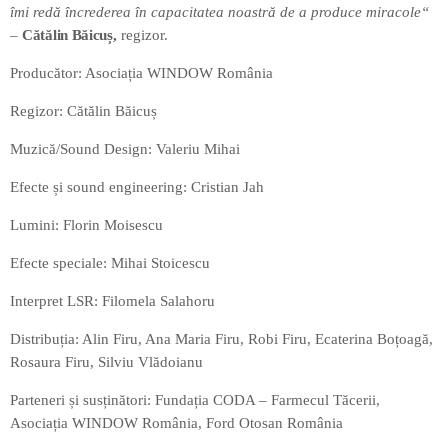
îmi redă încrederea în capacitatea noastră de a produce miracole“
–
Cătălin Băicuș,
regizor.
Producător: Asociația WINDOW România
Regizor: Cătălin Băicuș
Muzică/Sound Design: Valeriu Mihai
Efecte și sound engineering: Cristian Jah
Lumini: Florin Moisescu
Efecte speciale: Mihai Stoicescu
Interpret LSR: Filomela Salahoru
Distribuția: Alin Firu, Ana Maria Firu, Robi Firu, Ecaterina Boțoagă,
Rosaura Firu, Silviu Vlădoianu
Parteneri și susținători: Fundația CODA – Farmecul Tăcerii,
Asociația WINDOW România, Ford Otosan România