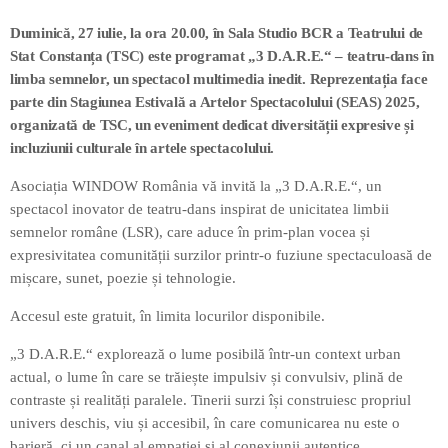
Duminică, 27 iulie, la ora 20.00, în Sala Studio BCR a Teatrului de
Stat Constanța (TSC) este programat „3 D.A.R.E.“ – teatru-dans în
limba semnelor, un spectacol multimedia inedit. Reprezentația face
parte din Stagiunea Estivală a Artelor Spectacolului (SEAS) 2025,
organizată de TSC, un eveniment dedicat diversității expresive și
incluziunii culturale în artele spectacolului.
Asociația WINDOW România vă invită la „3 D.A.R.E.“, un
spectacol inovator de teatru-dans inspirat de unicitatea limbii
semnelor române (LSR), care aduce în prim-plan vocea și
expresivitatea comunității surzilor printr-o fuziune spectaculoasă de
mișcare, sunet, poezie și tehnologie.
Accesul este gratuit, în limita locurilor disponibile.
„3 D.A.R.E.“ explorează o lume posibilă într-un context urban
actual, o lume în care se trăiește impulsiv și convulsiv, plină de
contraste și realități paralele. Tinerii surzi își construiesc propriul
univers deschis, viu și accesibil, în care comunicarea nu este o
barieră, ci un canal al empatiei și al conexiunii autentice.