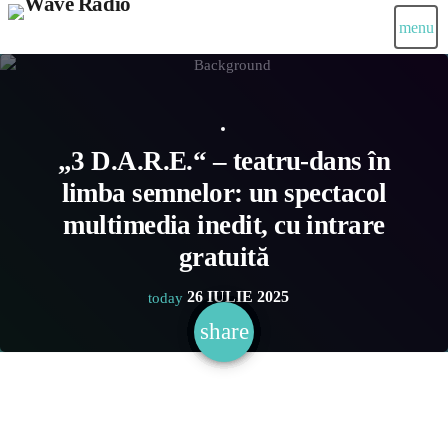
menu
„3 D.A.R.E.“ – teatru-dans în
limba semnelor: un spectacol
multimedia inedit, cu intrare
gratuită
26 IULIE 2025
today
share
email