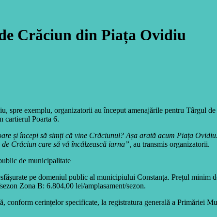
de Crăciun din Piața Ovidiu
idiu, spre exemplu, organizatorii au început amenajările pentru Târgul de
in cartierul Poarta 6.
ătoare și începi să simți că vine Crăciunul? Așa arată acum Piața Ovid
i de Crăciun care să vă încălzească iarna”,
au transmis organizatorii.
public de municipalitate
desfășurate pe domeniul public al municipiului Constanța. Prețul minim d
t/sezon Zona B: 6.804,00 lei/amplasament/sezon.
 conform cerințelor specificate, la registratura generală a Primăriei M