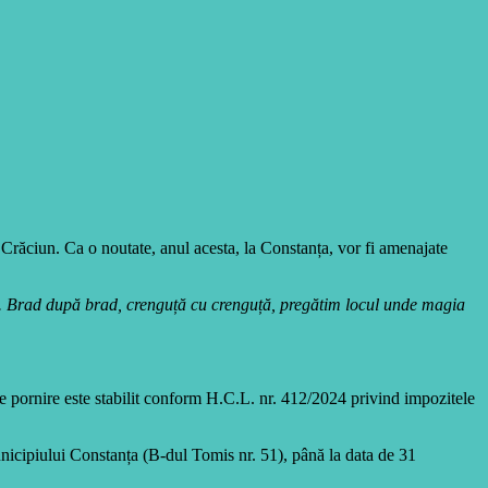
 Crăciun. Ca o noutate, anul acesta, la Constanța, vor fi amenajate
iu. Brad după brad, crenguță cu crenguță, pregătim locul unde magia
e pornire este stabilit conform H.C.L. nr. 412/2024 privind impozitele
unicipiului Constanța (B-dul Tomis nr. 51), până la data de 31