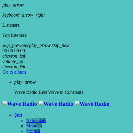
play_arrow
keyboard_arrow_right
Listeners:
Top listeners:
skip_previous
play_arrow
skip_next
00:00
00:00
chevron_left
volume_up
chevron_left
Go to album
play_arrow
Wave Radio
Best Wave in Constanta
Ştiri
Actualitate
Monden
Politică