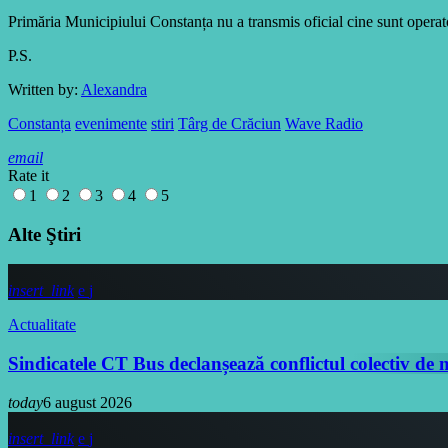
Primăria Municipiului Constanța nu a transmis oficial cine sunt operato
P.S.
Written by:
Alexandra
Constanța
evenimente
stiri
Târg de Crăciun
Wave Radio
email
Rate it
1
2
3
4
5
Alte Ştiri
insert_link
Actualitate
Sindicatele CT Bus declanșează conflictul colectiv de
today
6 august 2026
insert_link