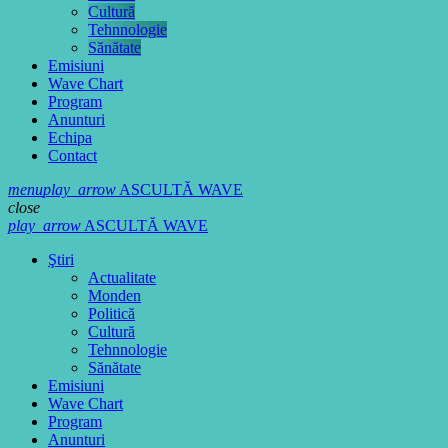
Cultură
Tehnnologie
Sănătate
Emisiuni
Wave Chart
Program
Anunturi
Echipa
Contact
menu
play_arrow
ASCULTĂ WAVE
close
play_arrow
ASCULTĂ WAVE
Ştiri
Actualitate
Monden
Politică
Cultură
Tehnnologie
Sănătate
Emisiuni
Wave Chart
Program
Anunturi