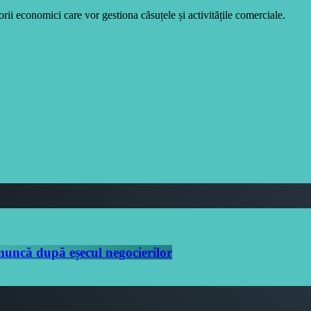
rii economici care vor gestiona căsuțele și activitățile comerciale.
 muncă după eșecul negocierilor