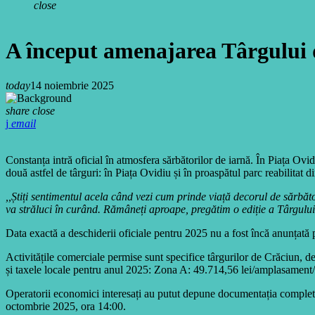
close
A început amenajarea Târgului 
today
14 noiembrie 2025
share
close
email
Constanța intră oficial în atmosfera sărbătorilor de iarnă. În Piața Ov
două astfel de târguri: în Piața Ovidiu și în proaspătul parc reabilitat d
,,Știți sentimentul acela când vezi cum prinde viață decorul de sărb
va străluci în curând. Rămâneți aproape, pregătim o ediție a Târgulu
Data exactă a deschiderii oficiale pentru 2025 nu a fost încă anunțată 
Activitățile comerciale permise sunt specifice târgurilor de Crăciun, 
și taxele locale pentru anul 2025: Zona A: 49.714,56 lei/amplasamen
Operatorii economici interesați au putut depune documentația completă,
octombrie 2025, ora 14:00.