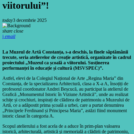
viitorului”!
today
3 decembrie 2025
share
close
email
La Muzeul de Artă Constanța, s-a deschis, la finele săptămânii
trecute, seria atelierelor de creație artistică, organizate în cadrul
proiectului „Muzeul ca școală a viitorului. Susținerea
performanței în educație și cultură (MSVSPEC)”.
Astfel, elevi de la Colegiul Național de Arte „Regina Maria” din
Constanța, de la specializarea Arhitectură, clasa a X-a A, însoțiți de
profesorul coordonator Andrei Beșcucă, au participat la atelierul de
Grafică „Monumentul Istoric în Viziune Artistică”, unde au realizat
schițe și crochiuri, inspirați de clădirea de patrimoniu a Muzeului de
Artă, ce a adăpostit prima școală a urbei, care a purtat denumirea
„Principele Ferdinand și Principesa Maria”, astăzi fiind monument
istoric clasat în categoria A.
Scopul atelierului a fost acela de a aduce în prim-plan valoarea
istorică, arhitecturală, artistică și memorială a clădirii de patrimoniu,