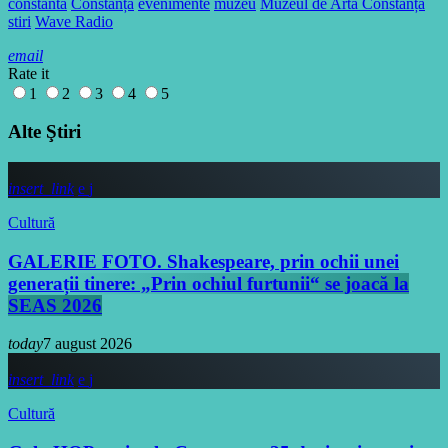
constanta
Constanța
evenimente
muzeu
Muzeul de Artă Constanța
stiri
Wave Radio
email
Rate it
1
2
3
4
5
Alte Ştiri
insert_link
Cultură
GALERIE FOTO. Shakespeare, prin ochii unei
generații tinere: „Prin ochiul furtunii“ se joacă la
SEAS 2026
today
7 august 2026
insert_link
Cultură