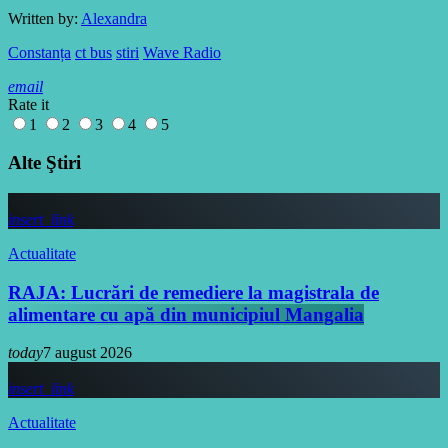
Written by:
Alexandra
Constanța
ct bus
stiri
Wave Radio
email
Rate it
1
2
3
4
5
Alte Ştiri
insert_link
Actualitate
RAJA: Lucrări de remediere la magistrala de
alimentare cu apă din municipiul Mangalia
today
7 august 2026
insert_link
Actualitate