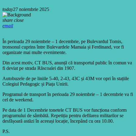
today
27 noiembrie 2025
share
close
email
În perioada 29 noiembrie – 1 decembrie, pe Bulevardul Tomis,
tronsonul cuprins între Bulevardele Mamaia și Ferdinand, vor fi
organizate mai multe evenimente.
Din acest motiv, CT BUS, anunță că transportul public în comun va
fi deviat pe strada Răscoalei din 1907.
Autobuzele de pe liniile 5-40, 2-43, 43C și 43M vor opri în stațiile
Colegiul Pedagogic și Piața Unirii.
Programul de transport în perioada 29 noiembrie – 1 decembrie va fi
cel de weekend.
Pe data de 1 Decembrie tonetele CT BUS vor funcționa conform
programului de sâmbătă. Repetiția pentru defilarea militarilor se
desfășoară astăzi în aceeași locație, începând cu ora 10.00.
P.S.