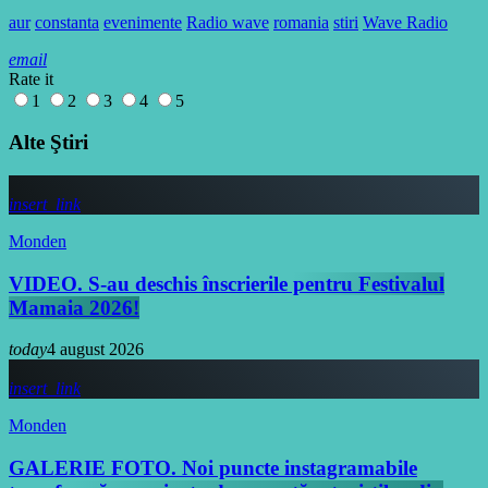
aur
constanta
evenimente
Radio wave
romania
stiri
Wave Radio
email
Rate it
1
2
3
4
5
Alte Ştiri
insert_link
Monden
VIDEO. S-au deschis înscrierile pentru Festivalul
Mamaia 2026!
today
4 august 2026
insert_link
Monden
GALERIE FOTO. Noi puncte instagramabile