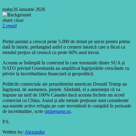
today
26 ianuarie 2026
share
close
2
email
Prețul aurului a crescut peste 5.000 de dolari pe uncie pentru prima
dată în istorie, prelungind astfel o creștere istorică care a făcut ca
metalul prețios să crească cu peste 60% anul trecut.
Aceasta se întâmplă în contextul în care tensiunile dintre SUA și
NATO privind Groenlanda au amplificat îngrijorările crescânde cu
privire la incertitudinea financiară și geopolitică.
Politicile comerciale ale președintelui american Donald Trump au
îngrijorat, de asemenea, piețele. Sâmbătă, el a amenințat că va
impune un tarif de 100% Canadei dacă aceasta încheie un acord
comercial cu China. Aurul și alte metale prețioase sunt considerate
așa-numite active refugiu pe care investitorii le cumpără în perioade
de incertitudine, scrie
știripesurse.ro
.
P.S.
Written by:
Alexandra