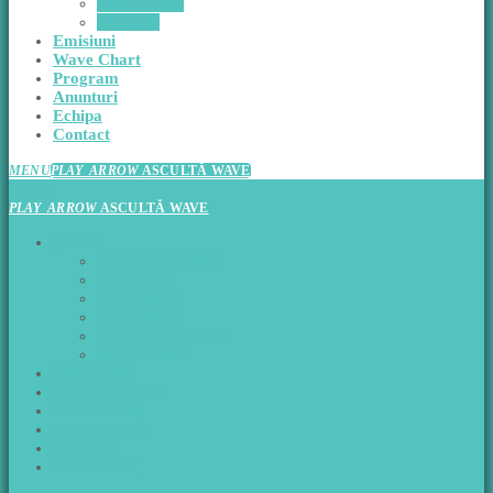
Tehnnologie
Sănătate
Emisiuni
Wave Chart
Program
Anunturi
Echipa
Contact
MENU
PLAY_ARROW
ASCULTĂ WAVE
CLOSE
PLAY_ARROW
ASCULTĂ WAVE
ŞTIRI
ACTUALITATE
MONDEN
POLITICĂ
CULTURĂ
TEHNNOLOGIE
SĂNĂTATE
EMISIUNI
WAVE CHART
PROGRAM
ANUNTURI
ECHIPA
CONTACT