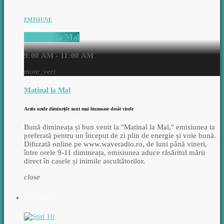
EMISIUNE
Matinal la Mal
9:00 AM - 11:00 AM
more_vert
Matinal la Mal
Acolo unde diminețile sunt mai frumoase decât visele
Bună dimineața și bun venit la "Matinal la Mal," emisiunea ta
preferată pentru un început de zi plin de energie și voie bună.
Difuzată online pe www.waveradio.ro, de luni până vineri,
între orele 9-11 dimineața, emisiunea aduce răsăritul mării
direct în casele și inimile ascultătorilor.
close
CE URMEAZA