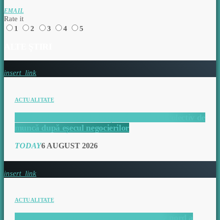
EMAIL
Rate it
1
2
3
4
5
ALTE ŞTIRI
insert_link
ACTUALITATE
Sindicatele CT Bus declanșează conflictul colectiv de
muncă după eșecul negocierilor
TODAY
6 AUGUST 2026
insert_link
ACTUALITATE
RAJA prelungește oprirea apei în zona de nord a