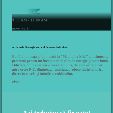
EMISIUNE
Matinal la Mal
9:00 AM - 11:00 AM
more_vert
Matinal la Mal
Acolo unde diminețile sunt mai frumoase decât visele
Bună dimineața și bun venit la "Matinal la Mal," emisiunea ta
preferată pentru un început de zi plin de energie și voie bună.
Difuzată online pe www.waveradio.ro, de luni până vineri,
între orele 9-11 dimineața, emisiunea aduce răsăritul mării
direct în casele și inimile ascultătorilor.
close