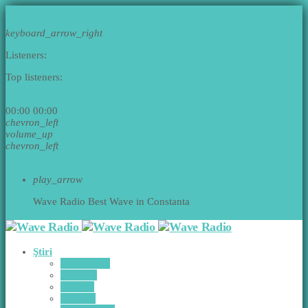
play_arrow
keyboard_arrow_right
Listeners:
Top listeners:
play_arrow
00:00
00:00
chevron_left
volume_up
chevron_left
Go to album
play_arrow
Wave Radio
Best Wave in Constanta
Ştiri
Actualitate
Monden
Politică
Cultură