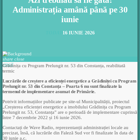
Azi trebuiau să fie gata!
Administrația amână până pe 30
iunie
TODAY
16 IUNIE 2026
share
close
email
Grădinița cu Program Prelungit nr. 53 din Constanța, reabilitată
termic
Lucrările de creștere a eficienței energetice a Grădiniței cu Program
Prelungit nr. 53 din Constanța – Poarta 6 nu sunt finalizate la
termenul de implementare asumat de Primărie.
Potrivit informațiilor publicate pe site-ul Municipalității, proiectul
„Creșterea eficienței energetice a imobilului Grădinița cu Program
Prelungit nr. 53, Constanța” are o perioadă de implementare cuprinsă
între 7 decembrie 2022 și 16 iunie 2026.
Contactați de Wave Radio, reprezentanții administrației locale au
precizat, însă, că lucrările din Faleză Sud vor fi finalizate în data de
30 iunie a.c.