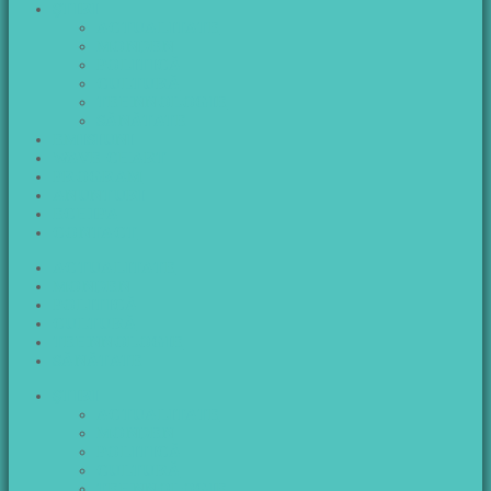
ŞTIRI
ACTUALITATE
MONDEN
POLITICĂ
CULTURĂ
TEHNNOLOGIE
SĂNĂTATE
EMISIUNI
WAVE CHART
PROGRAM
ANUNTURI
ECHIPA
CONTACT
ACTUALITATE
MONDEN
POLITICĂ
CULTURĂ
TEHNNOLOGIE
SĂNĂTATE
ŞTIRI
ACTUALITATE
MONDEN
POLITICĂ
CULTURĂ
TEHNNOLOGIE