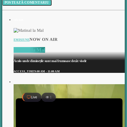
ON AIR
NOW ON AIR
EMISIUNE
Matinal la Mal
Acolo unde diminețile sunt mai frumoase decât visele
ACCESS_TIME
9:00 AM - 11:00 AM