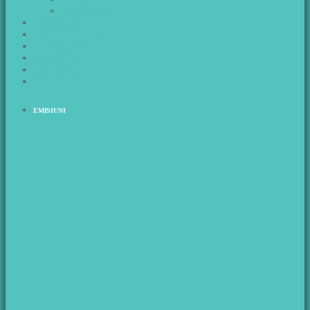
SĂNĂTATE
EMISIUNI
WAVE CHART
PROGRAM
ANUNTURI
ECHIPA
CONTACT
EMISIUNI