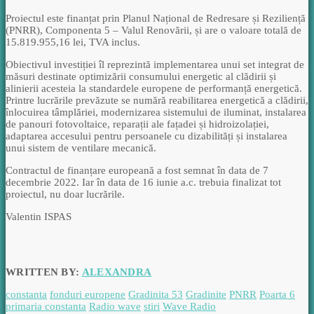
Proiectul este finanțat prin Planul Național de Redresare și Reziliență
(PNRR), Componenta 5 – Valul Renovării, și are o valoare totală de
15.819.955,16 lei, TVA inclus.
Obiectivul investiției îl reprezintă implementarea unui set integrat de
măsuri destinate optimizării consumului energetic al clădirii și
alinierii acesteia la standardele europene de performanță energetică.
Printre lucrările prevăzute se numără reabilitarea energetică a clădirii,
înlocuirea tâmplăriei, modernizarea sistemului de iluminat, instalarea
de panouri fotovoltaice, reparații ale fațadei și hidroizolației,
adaptarea accesului pentru persoanele cu dizabilități și instalarea
unui sistem de ventilare mecanică.
Contractul de finanțare europeană a fost semnat în data de 7
decembrie 2022. Iar în data de 16 iunie a.c. trebuia finalizat tot
proiectul, nu doar lucrările.
Valentin ISPAS
WRITTEN BY:
ALEXANDRA
constanta
fonduri europene
Gradinita 53
Gradinite
PNRR
Poarta 6
primaria constanta
Radio wave
stiri
Wave Radio