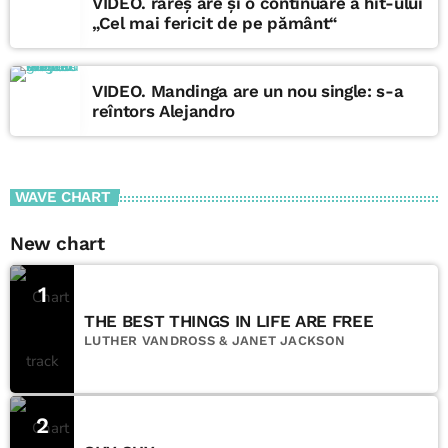
VIDEO. rareș are și o continuare a hit-ului
„Cel mai fericit de pe pământ“
VIDEO. Mandinga are un nou single: s-a
reîntors Alejandro
WAVE CHART
New chart
1
THE BEST THINGS IN LIFE ARE FREE
LUTHER VANDROSS & JANET JACKSON
2