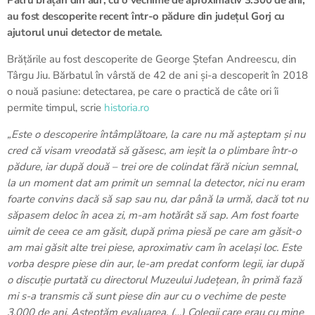
Patru brățări din aur, cu o vechime de aproximativ 3.300 de ani,
au fost descoperite recent într-o pădure din județul Gorj cu
ajutorul unui detector de metale.
Brățările au fost descoperite de George Ștefan Andreescu, din
Târgu Jiu. Bărbatul în vârstă de 42 de ani și-a descoperit în 2018
o nouă pasiune: detectarea, pe care o practică de câte ori îi
permite timpul, scrie
historia.ro
„Este o descoperire întâmplătoare, la care nu mă așteptam și nu
cred că visam vreodată să găsesc, am ieșit la o plimbare într-o
pădure, iar după două – trei ore de colindat fără niciun semnal,
la un moment dat am primit un semnal la detector, nici nu eram
foarte convins dacă să sap sau nu, dar până la urmă, dacă tot nu
săpasem deloc în acea zi, m-am hotărât să sap. Am fost foarte
uimit de ceea ce am găsit, după prima piesă pe care am găsit-o
am mai găsit alte trei piese, aproximativ cam în același loc. Este
vorba despre piese din aur, le-am predat conform legii, iar după
o discuție purtată cu directorul Muzeului Județean, în primă fază
mi s-a transmis că sunt piese din aur cu o vechime de peste
3.000 de ani. Așteptăm evaluarea. (…) Colegii care erau cu mine