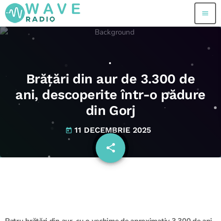
menu
Brățări din aur de 3.300 de
ani, descoperite într-o pădure
din Gorj
11 DECEMBRIE 2025
today
share
email