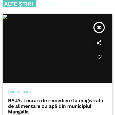
ALTE ŞTIRI
insert_link
ACTUALITATE
RAJA: Lucrări de remediere la magistrala
de alimentare cu apă din municipiul
Mangalia