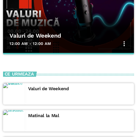
Valuri de Weekend
more_vert
12:00 AM - 12:00 AM
Valuri de Weekend
close
Selecție variată de muzică europeană, românească și
CE URMEAZA
internațională, inclusiv artiști locali, playlisturi speciale pentru
diferite momente ale zilei
Valuri de Weekend
Matinal la Mal