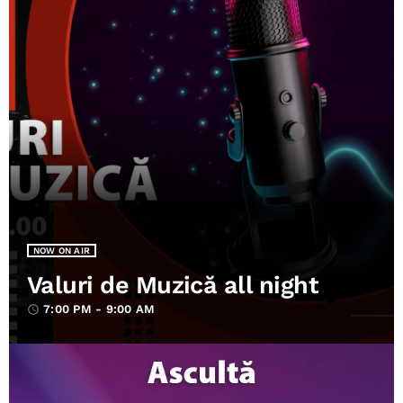
NOW ON AIR
Valuri de Muzică all night
7:00 PM - 9:00 AM
access_time