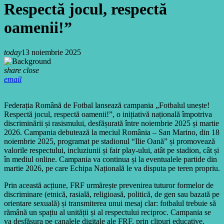
Respectă jocul, respectă
oamenii!”
today
13 noiembrie 2025
share
close
email
Federația Română de Fotbal lansează campania „Fotbalul unește!
Respectă jocul, respectă oamenii!”, o inițiativă națională împotriva
discriminării și rasismului, desfășurată între noiembrie 2025 și martie
2026. Campania debutează la meciul România – San Marino, din 18
noiembrie 2025, programat pe stadionul “Ilie Oană” și promovează
valorile respectului, incluziunii și fair play-ului, atât pe stadion, cât și
în mediul online. Campania va continua și la eventualele partide din
martie 2026, pe care Echipa Națională le va disputa pe teren propriu.
Prin această acțiune, FRF urmărește prevenirea tuturor formelor de
discriminare (etnică, rasială, religioasă, politică, de gen sau bazată pe
orientare sexuală) și transmiterea unui mesaj clar: fotbalul trebuie să
rămână un spațiu al unității și al respectului reciproc. Campania se
va desfășura pe canalele digitale ale FRF, prin clipuri educative,