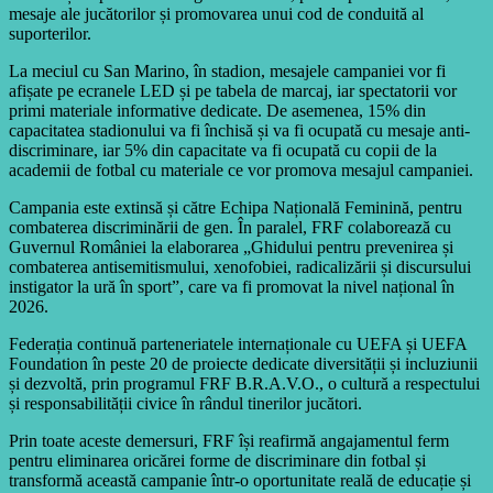
mesaje ale jucătorilor și promovarea unui cod de conduită al
suporterilor.
La meciul cu San Marino, în stadion, mesajele campaniei vor fi
afișate pe ecranele LED și pe tabela de marcaj, iar spectatorii vor
primi materiale informative dedicate. De asemenea, 15% din
capacitatea stadionului va fi închisă și va fi ocupată cu mesaje anti-
discriminare, iar 5% din capacitate va fi ocupată cu copii de la
academii de fotbal cu materiale ce vor promova mesajul campaniei.
Campania este extinsă și către Echipa Națională Feminină, pentru
combaterea discriminării de gen. În paralel, FRF colaborează cu
Guvernul României la elaborarea „Ghidului pentru prevenirea și
combaterea antisemitismului, xenofobiei, radicalizării și discursului
instigator la ură în sport”, care va fi promovat la nivel național în
2026.
Federația continuă parteneriatele internaționale cu UEFA și UEFA
Foundation în peste 20 de proiecte dedicate diversității și incluziunii
și dezvoltă, prin programul FRF B.R.A.V.O., o cultură a respectului
și responsabilității civice în rândul tinerilor jucători.
Prin toate aceste demersuri, FRF își reafirmă angajamentul ferm
pentru eliminarea oricărei forme de discriminare din fotbal și
transformă această campanie într-o oportunitate reală de educație și