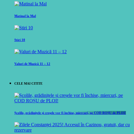
Matinal la Mal
Stiri 10
Valuri de Muzică 11 – 12
CELE MAI CITITE
Școlile, grădinițele și creșele vor fi închise, miercuri, pe COD ROȘU de PLOI!