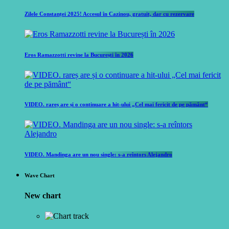
Zilele Constanței 2025! Accesul în Cazinou, gratuit, dar cu rezervare
Eros Ramazzotti revine la București în 2026
VIDEO. rareș are și o continuare a hit-ului „Cel mai fericit de pe pământ“
VIDEO. Mandinga are un nou single: s-a reîntors Alejandro
Wave Chart
New chart