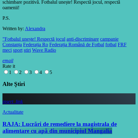
schimbare pozitivă. Fotbalul unește! Respectă jocul, respectă
oamenii!
P.S.
Written by:
Alexandra
”Fotbalul unește! Respectă jocul
anti-discriminare
campanie
Constanța
Federația Ro
Federația Română de Fotbal
fotbal
FRF
meci
sport
stiri
Wave Radio
email
Rate it
1
2
3
4
5
Alte Ştiri
insert_link
Actualitate
RAJA: Lucrări de remediere la magistrala de
alimentare cu apă din municipiul Mangalia