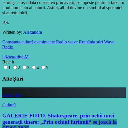
iernii și care, odată cu sosirea primăverii, se topește pentru a face loc
unui nou ciclu al naturii. Astfel, albul devine un simbol al speranței
și al reînnoirii.
P.S.
Written by:
Alexandra
Constanța
cultur[
evenimente
Radio wave
România
stiri
Wave
Radio
email
Rate it
1
2
3
4
5
Alte Ştiri
insert_link
Cultură
GALERIE FOTO. Shakespeare, prin ochii unei
generații tinere: „Prin ochiul furtunii“ se joacă la