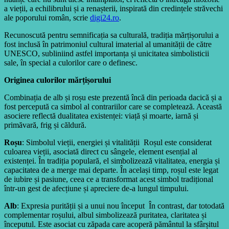
a vieții, a echilibrului și a renașterii, inspirată din credințele străvechi
ale poporului român, scrie
digi24.ro
.
Recunoscută pentru semnificația sa culturală, tradiția mărțișorului a
fost inclusă în patrimoniul cultural imaterial al umanității de către
UNESCO, subliniind astfel importanța și unicitatea simbolisticii
sale, în special a culorilor care o definesc.
Originea culorilor mărțișorului
Combinația de alb și roșu este prezentă încă din perioada dacică și a
fost percepută ca simbol al contrariilor care se completează. Această
asociere reflectă dualitatea existenței: viață și moarte, iarnă și
primăvară, frig și căldură.
Roșu
: Simbolul vieții, energiei și vitalității Roșul este considerat
culoarea vieții, asociată direct cu sângele, element esențial al
existenței. În tradiția populară, el simbolizează vitalitatea, energia și
capacitatea de a merge mai departe. În același timp, roșul este legat
de iubire și pasiune, ceea ce a transformat acest simbol tradițional
într-un gest de afecțiune și apreciere de-a lungul timpului.
Alb
: Expresia purității și a unui nou început În contrast, dar totodată
complementar roșului, albul simbolizează puritatea, claritatea și
începutul. Este asociat cu zăpada care acoperă pământul la sfârșitul