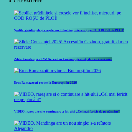
CELE MAI CITITE
Școlile, grădinițele și creșele vor fi închise, miercuri, pe COD ROȘU de PLOI!
Zilele Constanței 2025! Accesul în Cazinou, gratuit, dar cu rezervare
Eros Ramazzotti revine la București în 2026
VIDEO. rareș are și o continuare a hit-ului „Cel mai fericit de pe pământ“