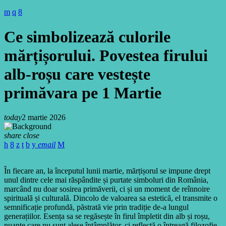
Ce simbolizează culorile
mărțișorului. Povestea firului
alb-roșu care vestește
primăvara pe 1 Martie
today
2 martie 2026
share
close
email
În fiecare an, la începutul lunii martie, mărțișorul se impune drept
unul dintre cele mai răspândite și purtate simboluri din România,
marcând nu doar sosirea primăverii, ci și un moment de reînnoire
spirituală și culturală. Dincolo de valoarea sa estetică, el transmite o
semnificație profundă, păstrată vie prin tradiție de-a lungul
generațiilor. Esența sa se regăsește în firul împletit din alb și roșu,
nuanțe care nu sunt alese întâmplător, ci reflectă o întreagă filozofie