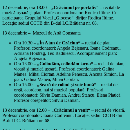
12 decembrie, ora 18.00 –
„Crăciunul pe portativ“ –
recital de
muzică ușoară și pian. Profesor coordonator: Rodica Iftime. Cu
participarea Grupului Vocal „Giocoso“, dirijor Rodica Iftime.
Locație: sediul CCTB din B-dul I.C.Brătianu nr. 68.
13 decembrie – Muzeul de Artă Constanța
Ora 10.30 –
„În Ajun de Crăciun“
– recital de pian.
Profesori coordonatori: Angela Bejenaru, Ioana Codreanu,
Adriana Hoidrag, Teo Rădulescu. Acompaniament pian:
Angela Bejenaru.
Ora 13.00 –
„Colindăm, colindăm iarna“
– recital de pian,
vioară și muzică ușoară. Profesori coordonatori: Galina
Manea, Mihai Ciortan, Adeline Penescu, Ancuța Simion. La
pian: Galina Manea, Mihai Ciortan.
Ora 15.00 –
„Seară de colind și voie bună“
– recital de
orgă, acordeon, nai și muzică populară. Profesori
coordonatori: Silviu Damian, Andrei Stancu, Elena Platică.
Profesor corepetitor: Silviu Damian.
13 decembrie, ora 12.00 –
„Crăciunul a venit“
– recital de vioară.
Profesor coordonator: Ioana Codreanu. Locație: sediul CCTB din
B-dul I.C. Brătianu nr. 68.