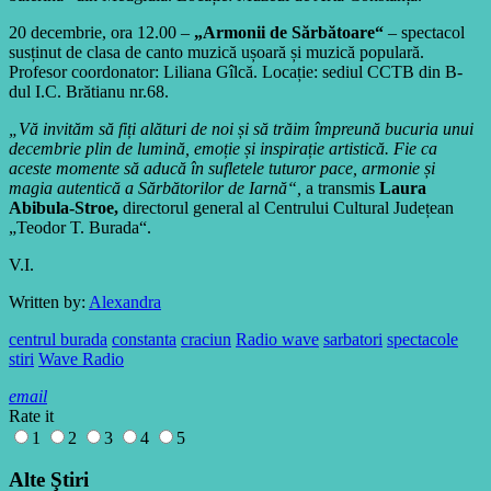
20 decembrie, ora 12.00 –
„Armonii de Sărbătoare“
–
spectacol
susținut de clasa de canto muzică ușoară și muzică populară.
Profesor coordonator: Liliana Gîlcă. Locație: sediul CCTB din B-
dul I.C. Brătianu nr.68.
„Vă invităm să fiți alături de noi și să trăim împreună bucuria unui
decembrie plin de lumină, emoție și inspirație artistică. Fie ca
aceste momente să aducă în sufletele tuturor pace, armonie și
magia autentică a Sărbătorilor de Iarnă“,
a transmis
Laura
Abibula-Stroe,
directorul general al Centrului Cultural Județean
„Teodor T. Burada“.
V.I.
Written by:
Alexandra
centrul burada
constanta
craciun
Radio wave
sarbatori
spectacole
stiri
Wave Radio
email
Rate it
1
2
3
4
5
Alte Ştiri