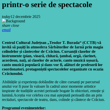
printr-o serie de spectacole
today
12 decembrie 2025
share
close
email
Centrul Cultural Județean „Teodor T. Burada“ (CCTB) vă
invită să pașiți în atmosfera Sărbătorilor de Iarnă prin magia
colindelor și cântecelor de Crăciun. Cursanții claselor de
instrumente (pian, vioară, chitară, țambal, orgă, clarinet,
acordeon, nai), ai claselor de actorie, canto muzică ușoară,
canto muzică populară și dans vor fi, alături de profesorii lor
coordonatori, protagoniștii spectacolelor organizate cu ocazia
Crăciunului.
Abilitățile și experiența dobândite de către cursanți pe parcursul
anului vor fi puse în valoare în cadrul unor momente artistice
inspirate de tradițiile acestei perioade bogate în obiceiuri, emoție și
lumină.Aceștia vor celebra cea mai așteptată perioadă din an prin
recitaluri, spectacole de teatru, dans, colinde și cântece de Crăciun.
Programul evenimentelor: