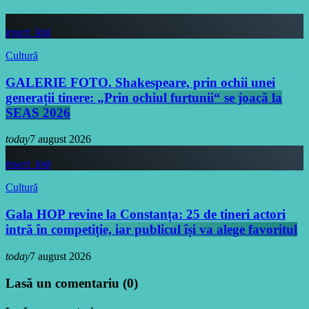
insert_link
Cultură
GALERIE FOTO. Shakespeare, prin ochii unei
generații tinere: „Prin ochiul furtunii“ se joacă la
SEAS 2026
today
7 august 2026
insert_link
Cultură
Gala HOP revine la Constanța: 25 de tineri actori
intră în competiție, iar publicul își va alege favoritul
today
7 august 2026
Lasă un comentariu (0)