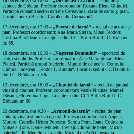
14 decembrie, ora 16.00 –
„Dor de ăst Crăciun“
– colinde și
cântece de Crăciun. Profesor coordonator: Roxana Elena Ghindici.
Participă cursanții secției externe Cernavodă, clasa de canto și pian.
Locație: anexa Bisericii Catolice din Cernavodă.
17 decembrie, ora 17.00 –
„Poveste de iarnă“
– recital de actorie și
pian. Profesori coordonatori: Ana-Maria Ștefan, Mihai Teodoru,
Cristina Bârlădeanu. Locație: sediul CCTB din B-dul I.C. Brătianu
nr. 68.
18 decembrie, ora 16.30 –
„Nașterea Domnului“ –
spectacol de
teatru și colinde. Profesori coordonatori: Ana-Maria Ștefan, Elena
Platică. Participă grupul folcloric „Muguri de cântec“al Centrului
Cultural Județean „Teodor T. Burada“. Locație: sediul CCTB din B-
dul I.C. Brătianu nr. 68
.
19 decembrie, ora 16.00 –
„Clopoței de iarnă“
– recital de țambal,
vioară și clarinet. Profesori coordonatori: Vasile Niculae, Marcel
Dășanu, Florentina Lupu. Locație: sediul CCTB din B-dul I. C.
Brătianu nr. 68.
20 decembrie, ora 9.30
– „Armonii de iarnă“
– recital de pian,
chitară, vioară și muzică ușoară. Profesori coordonatori: Angela
Moraru, Camelia Hriscu Popescu, Sergiu Petre, Ioana Codreanu,
Mihaela Țone, Daniel Mititelu. Invitați: Clubul de balet „Micuța
balerină“ din Medgidia. Locație: Muzeul de Artă Constanța.