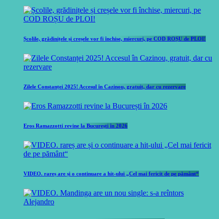
Școlile, grădinițele și creșele vor fi închise, miercuri, pe COD ROȘU de PLOI!
Zilele Constanței 2025! Accesul în Cazinou, gratuit, dar cu rezervare
Eros Ramazzotti revine la București în 2026
VIDEO. rareș are și o continuare a hit-ului „Cel mai fericit de pe pământ“