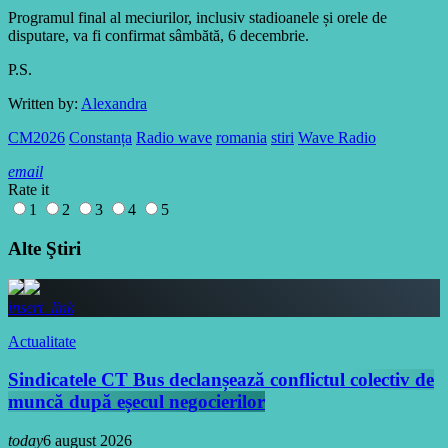
Programul final al meciurilor, inclusiv stadioanele și orele de
disputare, va fi confirmat sâmbătă, 6 decembrie.
P.S.
Written by:
Alexandra
CM2026
Constanța
Radio wave
romania
stiri
Wave Radio
email
Rate it
1
2
3
4
5
Alte Ştiri
insert_link
Actualitate
Sindicatele CT Bus declanșează conflictul colectiv de
muncă după eșecul negocierilor
today
6 august 2026