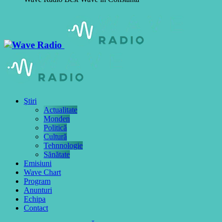
Ştiri
Actualitate
Monden
Politică
Cultură
Tehnnologie
Sănătate
Emisiuni
Wave Chart
Program
Anunturi
Echipa
Contact