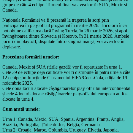
grupe de câte 4 echipe. Turneul final va avea loc în SUA, Mexic și
Canada.
Naționala României va fi prezentă la tragerea la sorți prin
participarea în play-off-ul programat în martie 2026. Tricolorii încă
pot obține calificarea dacă înving Turcia, în 26 martie 2026, și apoi
învingătoarea dintre Slovacia și Kosovo, în 31 martie 2026. Ambele
jocuri din play-off, disputate într-o singură manșă, vor avea loc în
deplasare.
Procedura formării urnelor:
Canada, Mexic și SUA (țările gazdă) vor fi repartizate în urna 1.
Cele 39 de echipe deja calificate vor fi distribuite în patru urne a câte
12 echipe, în funcție de Clasamentul FIFA/Coca-Cola, ediția de 19
noiembrie 2025.
Cele două locuri alocate câștigătoarelor play-off-ului intercontinental
și cele 4 locuri alocate câștigătoarelor play-off-ului european au fost
alocate în urna 4.
Cum arată urnele:
Urna 1: Canada, Mexic, SUA, Spania, Argentina, Franța, Anglia,
Brazilia, Portugalia, Țările de Jos, Belgia, Germania
Urna 2: Croația, Maroc, Columbia, Uruguay, Elveția, Japonia,