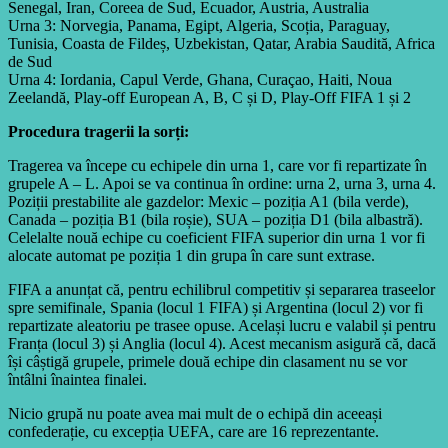
Senegal, Iran, Coreea de Sud, Ecuador, Austria, Australia
Urna 3: Norvegia, Panama, Egipt, Algeria, Scoția, Paraguay,
Tunisia, Coasta de Fildeș, Uzbekistan, Qatar, Arabia Saudită, Africa
de Sud
Urna 4: Iordania, Capul Verde, Ghana, Curaçao, Haiti, Noua
Zeelandă, Play-off European A, B, C și D, Play-Off FIFA 1 și 2
Procedura tragerii la sorți:
Tragerea va începe cu echipele din urna 1, care vor fi repartizate în
grupele A – L. Apoi se va continua în ordine: urna 2, urna 3, urna 4.
Poziții prestabilite ale gazdelor: Mexic – poziția A1 (bila verde),
Canada – poziția B1 (bila roșie), SUA – poziția D1 (bila albastră).
Celelalte nouă echipe cu coeficient FIFA superior din urna 1 vor fi
alocate automat pe poziția 1 din grupa în care sunt extrase.
FIFA a anunțat că, pentru echilibrul competitiv și separarea traseelor
spre semifinale, Spania (locul 1 FIFA) și Argentina (locul 2) vor fi
repartizate aleatoriu pe trasee opuse. Același lucru e valabil și pentru
Franța (locul 3) și Anglia (locul 4). Acest mecanism asigură că, dacă
își câștigă grupele, primele două echipe din clasament nu se vor
întâlni înaintea finalei.
Nicio grupă nu poate avea mai mult de o echipă din aceeași
confederație, cu excepția UEFA, care are 16 reprezentante.