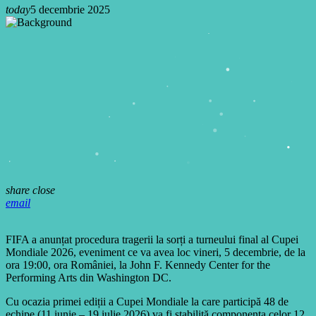
today
5 decembrie 2025
share
close
email
FIFA a anunțat procedura tragerii la sorți a turneului final al Cupei
Mondiale 2026, eveniment ce va avea loc vineri, 5 decembrie, de la
ora 19:00, ora României, la John F. Kennedy Center for the
Performing Arts din Washington DC.
Cu ocazia primei ediții a Cupei Mondiale la care participă 48 de
echipe (11 iunie – 19 iulie 2026) va fi stabilită componența celor 12