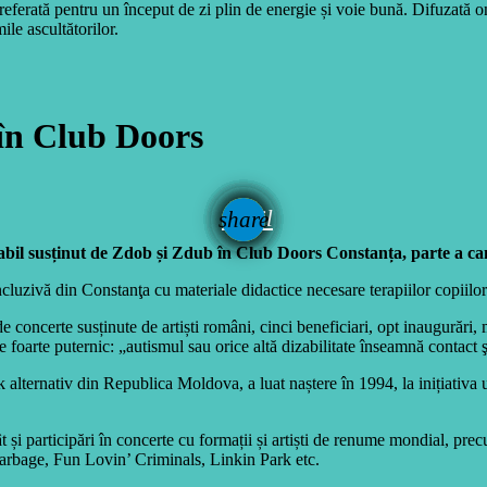
eferată pentru un început de zi plin de energie și voie bună. Difuzată 
ile ascultătorilor.
 în Club Doors
email
share
aritabil susținut de Zdob și Zdub în Club Doors Constanța, parte a 
vă din Constanţa cu materiale didactice necesare terapiilor copiilor cu d
ncerte susținute de artiști români, cinci beneficiari, opt inaugurări, mai
te foarte puternic: „autismul sau orice altă dizabilitate înseamnă contact ş
alternativ din Republica Moldova, a luat naștere în 1994, la inițiativa un
 cât și participări în concerte cu formații și artiști de renume mondial
rbage, Fun Lovin’ Criminals, Linkin Park etc.