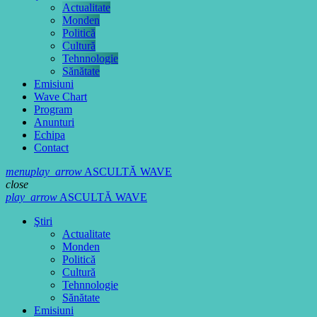
Actualitate
Monden
Politică
Cultură
Tehnnologie
Sănătate
Emisiuni
Wave Chart
Program
Anunturi
Echipa
Contact
menu
play_arrow
ASCULTĂ WAVE
close
play_arrow
ASCULTĂ WAVE
Ştiri
Actualitate
Monden
Politică
Cultură
Tehnnologie
Sănătate
Emisiuni