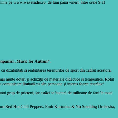
online pe www.waveradio.ro, de luni până vineri, între orele 9-11
campaniei „Music for Autism“.
izabilităţi și reabilitarea terenurilor de sport din cadrul acestora.
 multe dotări și achiziții de materiale didactice și terapeutice. Rolul
i comunicare limitată cu alte persoane şi interes foarte restrâns“.
ui grup de prieteni, iar astăzi se bucură de milioane de fani în toată
, precum Red Hot Chili Peppers, Emir Kusturica & No Smoking Orchestra,