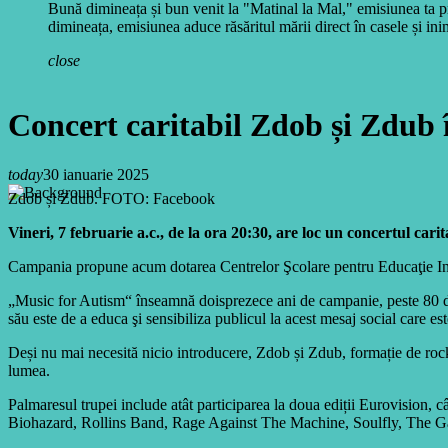
Bună dimineața și bun venit la "Matinal la Mal," emisiunea ta pr
dimineața, emisiunea aduce răsăritul mării direct în casele și inim
close
Concert caritabil Zdob și Zdub
today
30 ianuarie 2025
Zdob și Zdub. FOTO: Facebook
Vineri, 7 februarie a.c., de la ora 20:30, are loc un concertul c
Campania propune acum dotarea Centrelor Şcolare pentru Educaţie Incluzi
„Music for Autism“ înseamnă doisprezece ani de campanie, peste 80 de co
său este de a educa şi sensibiliza publicul la acest mesaj social care es
Deși nu mai necesită nicio introducere, Zdob și Zdub, formație de rock 
lumea.
Palmaresul trupei include atât participarea la doua ediții Eurovision,
Biohazard, Rollins Band, Rage Against The Machine, Soulfly, The Ga