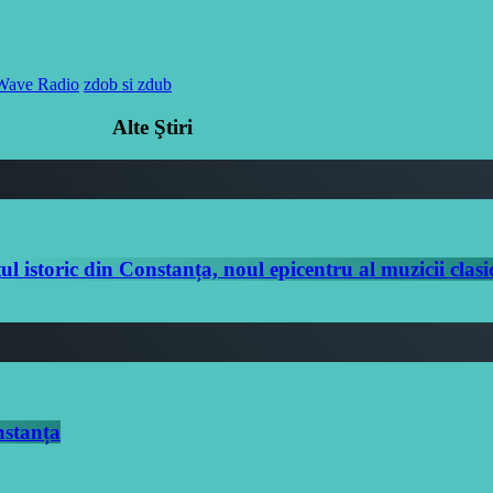
Wave Radio
zdob si zdub
Alte Ştiri
toric din Constanța, noul epicentru al muzicii clasi
nstanța