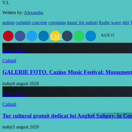
V.I.
Written by:
Alexandra
autism
caritabil
concerte
constanta
music for autism
Radio wave
stiri
EMAIL
RATE IT
insert_link
Cultură
GALERIE FOTO. Cazino Music Festival: Monumentul is
today
6 august 2026
insert_link
Cultură
Tur cultural gratuit dedicat lui Anghel Saligny, în Co
today
5 august 2026