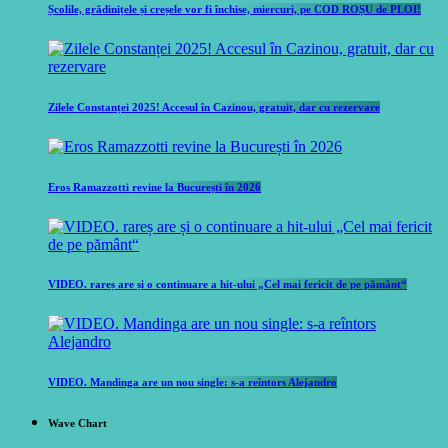
Școlile, grădinițele și creșele vor fi închise, miercuri, pe COD ROȘU de PLOI!
Zilele Constanței 2025! Accesul în Cazinou, gratuit, dar cu rezervare
Eros Ramazzotti revine la București în 2026
VIDEO. rareș are și o continuare a hit-ului „Cel mai fericit de pe pământ“
VIDEO. Mandinga are un nou single: s-a reîntors Alejandro
Wave Chart