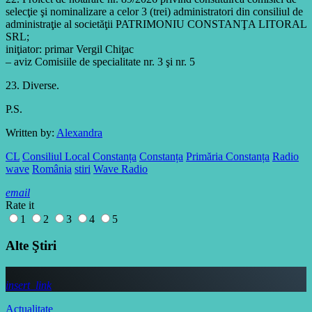
selecţie şi nominalizare a celor 3 (trei) administratori din consiliul de
administraţie al societăţii PATRIMONIU CONSTANŢA LITORAL
SRL;
iniţiator: primar Vergil Chiţac
– aviz Comisiile de specialitate nr. 3 şi nr. 5
23. Diverse.
P.S.
Written by:
Alexandra
CL
Consiliul Local Constanța
Constanța
Primăria Constanța
Radio
wave
România
stiri
Wave Radio
email
Rate it
1
2
3
4
5
Alte Ştiri
insert_link
Actualitate