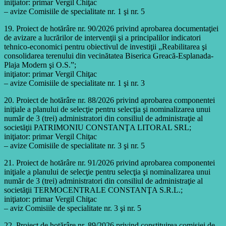
iniţiator: primar Vergil Chiţac
– avize Comisiile de specialitate nr. 1 şi nr. 5
19. Proiect de hotărâre nr. 90/2026 privind aprobarea documentaţiei
de avizare a lucrărilor de intervenţii şi a principalilor indicatori
tehnico-economici pentru obiectivul de investiţii „Reabilitarea şi
consolidarea terenului din vecinătatea Biserica Greacă-Esplanada-
Plaja Modern şi O.S.”;
iniţiator: primar Vergil Chiţac
– avize Comisiile de specialitate nr. 1 şi nr. 3
20. Proiect de hotărâre nr. 88/2026 privind aprobarea componentei
iniţiale a planului de selecţie pentru selecţia şi nominalizarea unui
număr de 3 (trei) administratori din consiliul de administraţie al
societăţii PATRIMONIU CONSTANŢA LITORAL SRL;
iniţiator: primar Vergil Chiţac
– avize Comisiile de specialitate nr. 3 şi nr. 5
21. Proiect de hotărâre nr. 91/2026 privind aprobarea componentei
iniţiale a planului de selecţie pentru selecţia şi nominalizarea unui
număr de 3 (trei) administratori din consiliul de administraţie al
societăţii TERMOCENTRALE CONSTANŢA S.R.L.;
iniţiator: primar Vergil Chiţac
– aviz Comisiile de specialitate nr. 3 şi nr. 5
22. Proiect de hotărâre nr. 89/2026 privind constituirea comisiei de