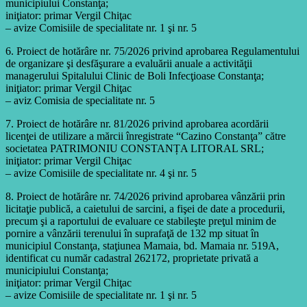
municipiului Constanţa;
iniţiator: primar Vergil Chiţac
– avize Comisiile de specialitate nr. 1 şi nr. 5
6. Proiect de hotărâre nr. 75/2026 privind aprobarea Regulamentului
de organizare şi desfăşurare a evaluării anuale a activităţii
managerului Spitalului Clinic de Boli Infecţioase Constanţa;
iniţiator: primar Vergil Chiţac
– aviz Comisia de specialitate nr. 5
7. Proiect de hotărâre nr. 81/2026 privind aprobarea acordării
licenţei de utilizare a mărcii înregistrate “Cazino Constanţa” către
societatea PATRIMONIU CONSTANȚA LITORAL SRL;
iniţiator: primar Vergil Chiţac
– avize Comisiile de specialitate nr. 4 şi nr. 5
8. Proiect de hotărâre nr. 74/2026 privind aprobarea vânzării prin
licitaţie publică, a caietului de sarcini, a fişei de date a procedurii,
precum şi a raportului de evaluare ce stabileşte preţul minim de
pornire a vânzării terenului în suprafaţă de 132 mp situat în
municipiul Constanţa, staţiunea Mamaia, bd. Mamaia nr. 519A,
identificat cu număr cadastral 262172, proprietate privată a
municipiului Constanţa;
iniţiator: primar Vergil Chiţac
– avize Comisiile de specialitate nr. 1 şi nr. 5