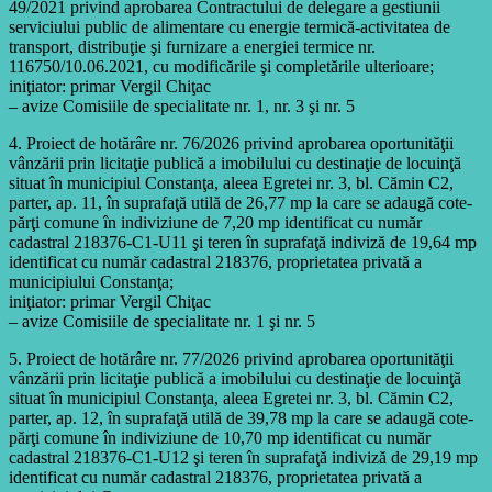
49/2021 privind aprobarea Contractului de delegare a gestiunii
serviciului public de alimentare cu energie termică-activitatea de
transport, distribuţie şi furnizare a energiei termice nr.
116750/10.06.2021, cu modificările şi completările ulterioare;
iniţiator: primar Vergil Chiţac
– avize Comisiile de specialitate nr. 1, nr. 3 şi nr. 5
4. Proiect de hotărâre nr. 76/2026 privind aprobarea oportunităţii
vânzării prin licitaţie publică a imobilului cu destinaţie de locuinţă
situat în municipiul Constanţa, aleea Egretei nr. 3, bl. Cămin C2,
parter, ap. 11, în suprafaţă utilă de 26,77 mp la care se adaugă cote-
părţi comune în indiviziune de 7,20 mp identificat cu număr
cadastral 218376-C1-U11 şi teren în suprafaţă indiviză de 19,64 mp
identificat cu număr cadastral 218376, proprietatea privată a
municipiului Constanţa;
iniţiator: primar Vergil Chiţac
– avize Comisiile de specialitate nr. 1 şi nr. 5
5. Proiect de hotărâre nr. 77/2026 privind aprobarea oportunităţii
vânzării prin licitaţie publică a imobilului cu destinaţie de locuinţă
situat în municipiul Constanţa, aleea Egretei nr. 3, bl. Cămin C2,
parter, ap. 12, în suprafaţă utilă de 39,78 mp la care se adaugă cote-
părţi comune în indiviziune de 10,70 mp identificat cu număr
cadastral 218376-C1-U12 şi teren în suprafaţă indiviză de 29,19 mp
identificat cu număr cadastral 218376, proprietatea privată a