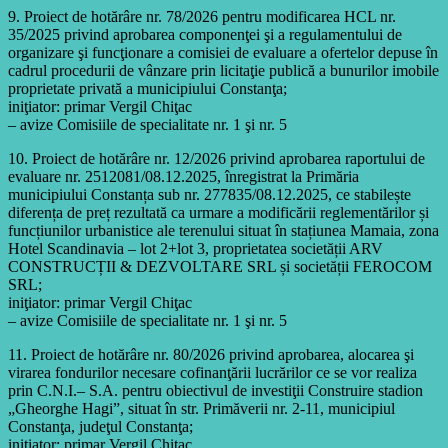
9. Proiect de hotărâre nr. 78/2026 pentru modificarea HCL nr.
35/2025 privind aprobarea componenţei şi a regulamentului de
organizare şi funcţionare a comisiei de evaluare a ofertelor depuse în
cadrul procedurii de vânzare prin licitaţie publică a bunurilor imobile
proprietate privată a municipiului Constanţa;
iniţiator: primar Vergil Chiţac
– avize Comisiile de specialitate nr. 1 şi nr. 5
10. Proiect de hotărâre nr. 12/2026 privind aprobarea raportului de
evaluare nr. 2512081/08.12.2025, înregistrat la Primăria
municipiului Constanța sub nr. 277835/08.12.2025, ce stabilește
diferența de preț rezultată ca urmare a modificării reglementărilor și
funcțiunilor urbanistice ale terenului situat în stațiunea Mamaia, zona
Hotel Scandinavia – lot 2+lot 3, proprietatea societății ARV
CONSTRUCȚII & DEZVOLTARE SRL și societății FEROCOM
SRL;
iniţiator: primar Vergil Chiţac
– avize Comisiile de specialitate nr. 1 şi nr. 5
11. Proiect de hotărâre nr. 80/2026 privind aprobarea, alocarea şi
virarea fondurilor necesare cofinanţării lucrărilor ce se vor realiza
prin C.N.I.– S.A. pentru obiectivul de investiţii Construire stadion
„Gheorghe Hagi”, situat în str. Primăverii nr. 2-11, municipiul
Constanţa, judeţul Constanţa;
iniţiator: primar Vergil Chiţac