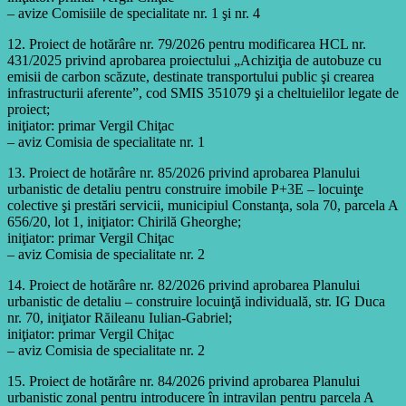
– avize Comisiile de specialitate nr. 1 şi nr. 4
12. Proiect de hotărâre nr. 79/2026 pentru modificarea HCL nr.
431/2025 privind aprobarea proiectului „Achiziţia de autobuze cu
emisii de carbon scăzute, destinate transportului public şi crearea
infrastructurii aferente”, cod SMIS 351079 şi a cheltuielilor legate de
proiect;
iniţiator: primar Vergil Chiţac
– aviz Comisia de specialitate nr. 1
13. Proiect de hotărâre nr. 85/2026 privind aprobarea Planului
urbanistic de detaliu pentru construire imobile P+3E – locuinţe
colective şi prestări servicii, municipiul Constanţa, sola 70, parcela A
656/20, lot 1, iniţiator: Chirilă Gheorghe;
iniţiator: primar Vergil Chiţac
– aviz Comisia de specialitate nr. 2
14. Proiect de hotărâre nr. 82/2026 privind aprobarea Planului
urbanistic de detaliu – construire locuinţă individuală, str. IG Duca
nr. 70, iniţiator Răileanu Iulian-Gabriel;
iniţiator: primar Vergil Chiţac
– aviz Comisia de specialitate nr. 2
15. Proiect de hotărâre nr. 84/2026 privind aprobarea Planului
urbanistic zonal pentru introducere în intravilan pentru parcela A