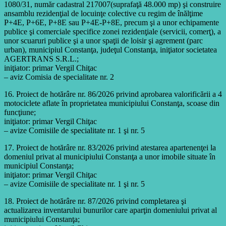
1080/31, număr cadastral 217007(suprafaţă 48.000 mp) şi construire
ansamblu rezidenţial de locuinţe colective cu regim de înălţime
P+4E, P+6E, P+8E sau P+4E-P+8E, precum şi a unor echipamente
publice şi comerciale specifice zonei rezidenţiale (servicii, comerţ), a
unor scuaruri publice şi a unor spaţii de loisir şi agrement (parc
urban), municipiul Constanţa, judeţul Constanţa, iniţiator societatea
AGERTRANS S.R.L.;
iniţiator: primar Vergil Chiţac
– aviz Comisia de specialitate nr. 2
16. Proiect de hotărâre nr. 86/2026 privind aprobarea valorificării a 4
motociclete aflate în proprietatea municipiului Constanţa, scoase din
funcţiune;
iniţiator: primar Vergil Chiţac
– avize Comisiile de specialitate nr. 1 şi nr. 5
17. Proiect de hotărâre nr. 83/2026 privind atestarea apartenenţei la
domeniul privat al municipiului Constanţa a unor imobile situate în
municipiul Constanţa;
iniţiator: primar Vergil Chiţac
– avize Comisiile de specialitate nr. 1 şi nr. 5
18. Proiect de hotărâre nr. 87/2026 privind completarea şi
actualizarea inventarului bunurilor care aparţin domeniului privat al
municipiului Constanţa;