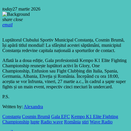
today
27 martie 2026
share
close
email
Luptătorul Clubului Sportiv Municipal Constanța, Cosmin Brumă,
își apără titlul mondial! La sfârșitul acestei săptămâni, municipiul
Constanța redevine capitala națională a sporturilor de contact.
Aflată la a doua ediție, Gala profesionistă Kempo K1 Elite Fighting
Championship reunește luptători activi în Glory, One
Championship, Enfusion sau Fight Clubbing din Italia, Spania,
Germania, Albania, Elveția și România. Începând cu ora 18:00,
aceștia se vor înfrunta, vineri, 27 martie a.c., în cadrul a șapte super
fights și un main event, respectiv cinci meciuri în undercard.
P.S.
Written by:
Alexandra
Constanța
Cosmin Brumă
Gala EFC
Kempo K1 Elite Fighting
Championship
lupte
Radio wave
România
stiri
Wave Radio