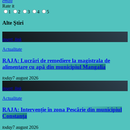
email
Rate it
1
2
3
4
5
Alte Ştiri
insert_link
Actualitate
RAJA: Lucrări de remediere la magistrala de
alimentare cu apă din municipiul Mangalia
today
7 august 2026
insert_link
Actualitate
RAJA: Intervenție în zona Pescărie din municipiul
Constanța
today
7 august 2026