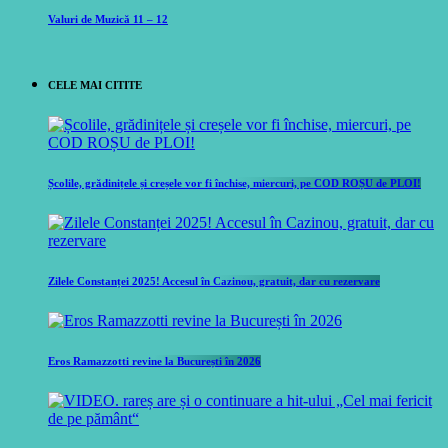
Valuri de Muzică 11 – 12
CELE MAI CITITE
Școlile, grădinițele și creșele vor fi închise, miercuri, pe COD ROȘU de PLOI!
Zilele Constanței 2025! Accesul în Cazinou, gratuit, dar cu rezervare
Eros Ramazzotti revine la București în 2026