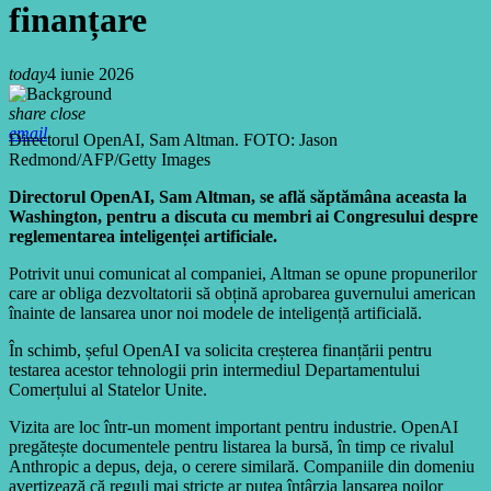
finanțare
today
4 iunie 2026
share
close
email
Directorul OpenAI, Sam Altman. FOTO: Jason
Redmond/AFP/Getty Images
Directorul OpenAI, Sam Altman, se află săptămâna aceasta la
Washington, pentru a discuta cu membri ai Congresului despre
reglementarea inteligenței artificiale.
Potrivit unui comunicat al companiei, Altman se opune propunerilor
care ar obliga dezvoltatorii să obțină aprobarea guvernului american
înainte de lansarea unor noi modele de inteligență artificială.
În schimb, șeful OpenAI va solicita creșterea finanțării pentru
testarea acestor tehnologii prin intermediul Departamentului
Comerțului al Statelor Unite.
Vizita are loc într-un moment important pentru industrie. OpenAI
pregătește documentele pentru listarea la bursă, în timp ce rivalul
Anthropic a depus, deja, o cerere similară. Companiile din domeniu
avertizează că reguli mai stricte ar putea întârzia lansarea noilor