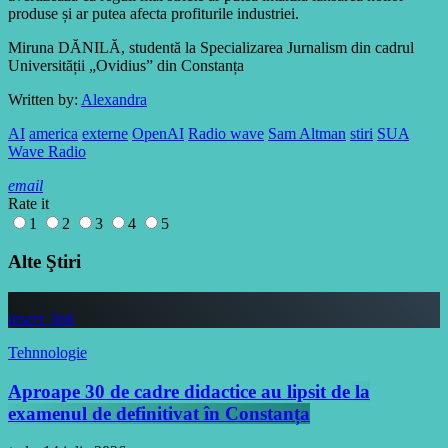
produse și ar putea afecta profiturile industriei.
Miruna DĂNILĂ, studentă la Specializarea Jurnalism din cadrul
Universității „Ovidius” din Constanța
Written by:
Alexandra
AI
america
externe
OpenAI
Radio wave
Sam Altman
stiri
SUA
Wave Radio
email
Rate it
1
2
3
4
5
Alte Ştiri
insert_link
Tehnnologie
Aproape 30 de cadre didactice au lipsit de la
examenul de definitivat în Constanța