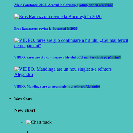
Zilele Constanței 2025! Accesul în Cazinou, gratuit, dar cu rezervare
Eros Ramazzotti revine la București în 2026
VIDEO. rareș are și o continuare a hit-ului „Cel mai fericit de pe pământ“
VIDEO. Mandinga are un nou single: s-a reîntors Alejandro
Wave Chart
New chart
1