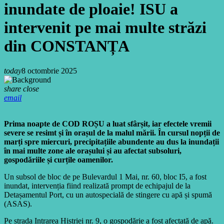
inundate de ploaie! ISU a
intervenit pe mai multe străzi
din CONSTANȚA
today
8 octombrie 2025
share
close
email
Prima noapte de COD ROȘU a luat sfârșit, iar efectele vremii
severe se resimt și în orașul de la malul mării. În cursul nopții de
marți spre miercuri, precipitațiile abundente au dus la inundații
în mai multe zone ale orașului și au afectat subsoluri,
gospodăriile și curțile oamenilor.
Un subsol de bloc de pe Bulevardul 1 Mai, nr. 60, bloc I5, a fost
inundat, intervenția fiind realizată prompt de echipajul de la
Detașamentul Port, cu un autospecială de stingere cu apă și spumă
(ASAS).
Pe strada Intrarea Histriei nr. 9, o gospodărie a fost afectată de apă.