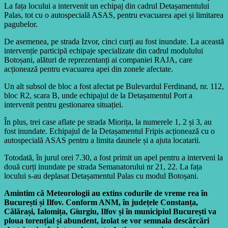
La fața locului a intervenit un echipaj din cadrul Detașamentului
Palas, tot cu o autospecială ASAS, pentru evacuarea apei și limitarea
pagubelor.
De asemenea, pe strada Izvor, cinci curți au fost inundate. La această
intervenție participă echipaje specializate din cadrul modulului
Botoșani, alături de reprezentanți ai companiei RAJA, care
acționează pentru evacuarea apei din zonele afectate.
Un alt subsol de bloc a fost afectat pe Bulevardul Ferdinand, nr. 112,
bloc R2, scara B, unde echipajul de la Detașamentul Port a
intervenit pentru gestionarea situației.
În plus, trei case aflate pe strada Miorița, la numerele 1, 2 și 3, au
fost inundate. Echipajul de la Detașamentul Fripis acționează cu o
autospecială ASAS pentru a limita daunele și a ajuta locatarii.
Totodată, în jurul orei 7.30, a fost primit un apel pentru a interveni la
două curți inundate pe strada Semanatorului nr 21, 22. La fața
locului s-au deplasat Detașamentul Palas cu modul Botoșani.
Amintim că Meteorologii au extins codurile de vreme rea în
București și Ilfov. Conform ANM, în județele Constanța,
Călărași, Ialomița, Giurgiu, Ilfov și în municipiul București va
ploua torențial și abundent, izolat se vor semnala descărcări