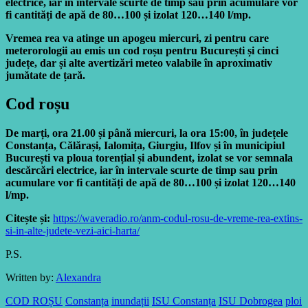
electrice, iar în intervale scurte de timp sau prin acumulare vor
fi cantități de apă de 80…100 și izolat 120…140 l/mp.
Vremea rea va atinge un apogeu miercuri, zi pentru care
meterorologii au emis un cod roșu pentru București și cinci
județe, dar și alte avertizări meteo valabile în aproximativ
jumătate de țară.
Cod roșu
De marți, ora 21.00 și până miercuri, la ora 15:00, în județele
Constanța, Călărași, Ialomița, Giurgiu, Ilfov și în municipiul
București va ploua torențial și abundent, izolat se vor semnala
descărcări electrice, iar în intervale scurte de timp sau prin
acumulare vor fi cantități de apă de 80…100 și izolat 120…140
l/mp.
Citește și:
https://waveradio.ro/anm-codul-rosu-de-vreme-rea-extins-
si-in-alte-judete-vezi-aici-harta/
P.S.
Written by:
Alexandra
COD ROȘU
Constanța
inundații
ISU Constanța
ISU Dobrogea
ploi