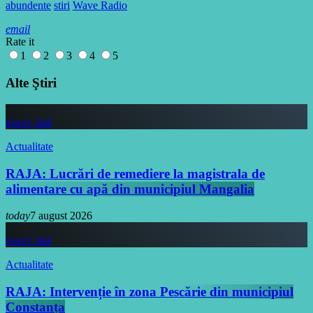
abundente
stiri
Wave Radio
email
Rate it
1
2
3
4
5
Alte Ştiri
insert_link
Actualitate
RAJA: Lucrări de remediere la magistrala de
alimentare cu apă din municipiul Mangalia
today
7 august 2026
insert_link
Actualitate
RAJA: Intervenție în zona Pescărie din municipiul
Constanța