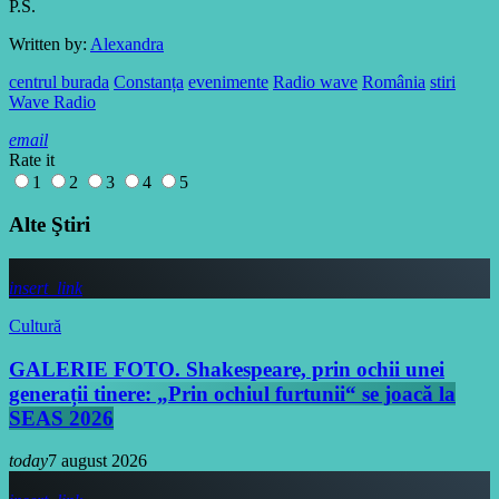
P.S.
Written by:
Alexandra
centrul burada
Constanța
evenimente
Radio wave
România
stiri
Wave Radio
email
Rate it
1
2
3
4
5
Alte Ştiri
insert_link
Cultură
GALERIE FOTO. Shakespeare, prin ochii unei
generații tinere: „Prin ochiul furtunii“ se joacă la
SEAS 2026
today
7 august 2026