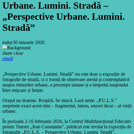
Urbane. Lumini. Stradă –
„Perspective Urbane. Lumini.
Stradă”
today
30 ianuarie 2026
share
close
email
„Perspective Urbane. Lumini. Stradă” nu este doar o expoziție de
fotografie de stradă, ci o formă de observare atentă și contemplativă
asupra ritmurilor urbane, a prezenței umane și a timpului suspendat
între mișcare și liniște.
Orașul nu doarme. Respiră. Se mișcă. Lasă urme. „P.U.L.S.”
surprinde exact acest ritm – fragmentat, intens, uneori tăcut – al vieții
urbane.
În perioada 2-16 februarie 2026, la Centrul Multifuncțional Educativ
pentru Tineret „Jean Constantin”, publicul este invitat la expoziția de
fotografie „P.U.L.S. – Perspective Urbane. Lumini. Stradă”,