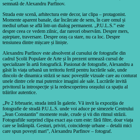
semnată de Alexandru Parfinov.
Strada este scenă, arhitectura este decor, iar clipa – protagonist.
Momente aparent banale, dar încărcate de sens, în care omul și
mediul urban se află într-un dialog permanent. „P.U.L.S.” este
despre ceea ce vedem zilnic, dar rareori observăm. Despre mers,
așteptare, traversare. Despre oraș ca stare, nu ca loc. Despre
tensiunea dintre mișcare și liniște.
Alexandru Parfinov este absolvent al cursului de fotografie din
cadrul Școlii Populare de Arte și în prezent urmează cursul de
specializare în artă fotografică. Pasionat de fotografie, Alexandru a
găsit în viața urbană un teritoriu fertil pentru lucrările sale, unde
dincolo de dinamica străzii se nasc poveștile vizuale care au conturat
unele dintre cele mai puternice imagini ale sale. Lucrările invită
privitorul la introspecție și la redescoperirea orașului ca spațiu al
trăirilor autentice.
„Pe 2 februarie, strada intră în galerie. Vă invit la expoziția de
fotografie de stradă P.U.L.S. unde voi aduce pe simezele Centrului
„Jean Constantin” momente reale, crude și vii din ritmul străzii.
Fotografiile surprind clipa exact așa cum este: fără filtre, doar viața
care se întâmplă. Gesturi, priviri, coincidențe urbane – detalii mici
care spun povești mari”, Alexandru Parfinov – fotograf.