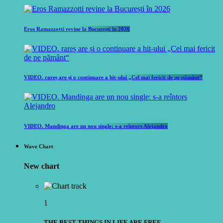
Eros Ramazzotti revine la București în 2026
VIDEO. rareș are și o continuare a hit-ului „Cel mai fericit de pe pământ“
VIDEO. Mandinga are un nou single: s-a reîntors Alejandro
Wave Chart
New chart
1
THE BEST THINGS IN LIFE ARE FREE