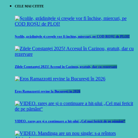
CELE MAI CITITE
Școlile, grădinițele și creșele vor fi închise, miercuri, pe COD ROȘU de PLOI!
Zilele Constanței 2025! Accesul în Cazinou, gratuit, dar cu rezervare
Eros Ramazzotti revine la București în 2026
VIDEO. rareș are și o continuare a hit-ului „Cel mai fericit de pe pământ“