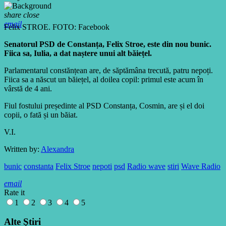
share
close
email
Felix STROE. FOTO: Facebook
Senatorul PSD de Constanța, Felix Stroe, este din nou bunic.
Fiica sa, Iulia, a dat naștere unui alt băiețel.
Parlamentarul constănțean are, de săptămâna trecută, patru nepoți.
Fiica sa a născut un băiețel, al doilea copil: primul este acum în
vârstă de 4 ani.
Fiul fostului președinte al PSD Constanța, Cosmin, are și el doi
copii, o fată și un băiat.
V.I.
Written by:
Alexandra
bunic
constanta
Felix Stroe
nepoti
psd
Radio wave
stiri
Wave Radio
email
Rate it
1
2
3
4
5
Alte Ştiri