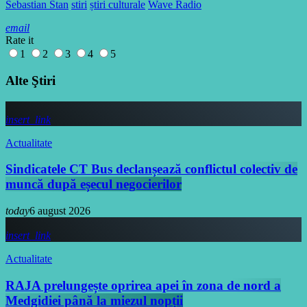
Sebastian Stan
stiri
știri culturale
Wave Radio
email
Rate it
1
2
3
4
5
Alte Ştiri
insert_link
Actualitate
Sindicatele CT Bus declanșează conflictul colectiv de
muncă după eșecul negocierilor
today
6 august 2026
insert_link
Actualitate
RAJA prelungește oprirea apei în zona de nord a
Medgidiei până la miezul nopții