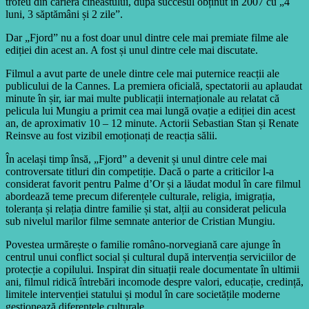
trofeu din cariera cineastului, după succesul obținut în 2007 cu „4
luni, 3 săptămâni și 2 zile”.
Dar „Fjord” nu a fost doar unul dintre cele mai premiate filme ale
ediției din acest an. A fost și unul dintre cele mai discutate.
Filmul a avut parte de unele dintre cele mai puternice reacții ale
publicului de la Cannes. La premiera oficială, spectatorii au aplaudat
minute în șir, iar mai multe publicații internaționale au relatat că
pelicula lui Mungiu a primit cea mai lungă ovație a ediției din acest
an, de aproximativ 10 – 12 minute. Actorii Sebastian Stan și Renate
Reinsve au fost vizibil emoționați de reacția sălii.
În același timp însă, „Fjord” a devenit și unul dintre cele mai
controversate titluri din competiție. Dacă o parte a criticilor l-a
considerat favorit pentru Palme d’Or și a lăudat modul în care filmul
abordează teme precum diferențele culturale, religia, imigrația,
toleranța și relația dintre familie și stat, alții au considerat pelicula
sub nivelul marilor filme semnate anterior de Cristian Mungiu.
Povestea urmărește o familie româno-norvegiană care ajunge în
centrul unui conflict social și cultural după intervenția serviciilor de
protecție a copilului. Inspirat din situații reale documentate în ultimii
ani, filmul ridică întrebări incomode despre valori, educație, credință,
limitele intervenției statului și modul în care societățile moderne
gestionează diferențele culturale.