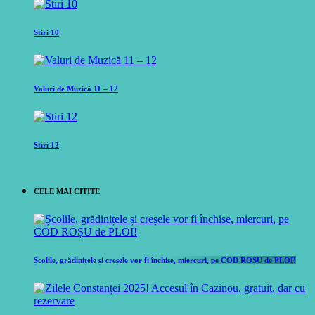
Stiri 10
Valuri de Muzică 11 – 12
Stiri 12
CELE MAI CITITE
Școlile, grădinițele și creșele vor fi închise, miercuri, pe COD ROȘU de PLOI!