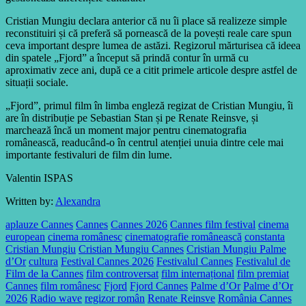
Cristian Mungiu declara anterior că nu îi place să realizeze simple
reconstituiri și că preferă să pornească de la povești reale care spun
ceva important despre lumea de astăzi. Regizorul mărturisea că ideea
din spatele „Fjord” a început să prindă contur în urmă cu
aproximativ zece ani, după ce a citit primele articole despre astfel de
situații sociale.
„Fjord”, primul film în limba engleză regizat de Cristian Mungiu, îi
are în distribuție pe Sebastian Stan și pe Renate Reinsve, și
marchează încă un moment major pentru cinematografia
românească, readucând-o în centrul atenției unuia dintre cele mai
importante festivaluri de film din lume.
Valentin ISPAS
Written by:
Alexandra
aplauze Cannes
Cannes
Cannes 2026
Cannes film festival
cinema
european
cinema românesc
cinematografie românească
constanta
Cristian Mungiu
Cristian Mungiu Cannes
Cristian Mungiu Palme
d’Or
cultura
Festival Cannes 2026
Festivalul Cannes
Festivalul de
Film de la Cannes
film controversat
film internațional
film premiat
Cannes
film românesc
Fjord
Fjord Cannes
Palme d’Or
Palme d’Or
2026
Radio wave
regizor român
Renate Reinsve
România Cannes