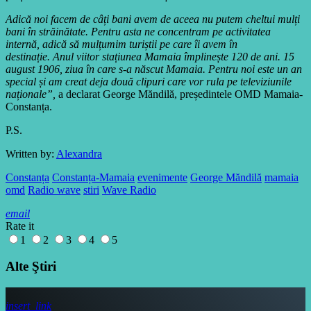
Adică noi facem de câți bani avem de aceea nu putem cheltui mulți
bani în străinătate. Pentru asta ne concentram pe activitatea
internă, adică să mulțumim turiștii pe care îi avem în
destinație. Anul viitor stațiunea Mamaia împlinește 120 de ani. 15
august 1906, ziua în care s-a născut Mamaia. Pentru noi este un an
special și am creat deja două clipuri care vor rula pe televiziunile
naționale”,
a declarat George Măndilă, președintele OMD Mamaia-
Constanța.
P.S.
Written by:
Alexandra
Constanța
Constanța-Mamaia
evenimente
George Măndilă
mamaia
omd
Radio wave
stiri
Wave Radio
email
Rate it
1
2
3
4
5
Alte Ştiri
insert_link