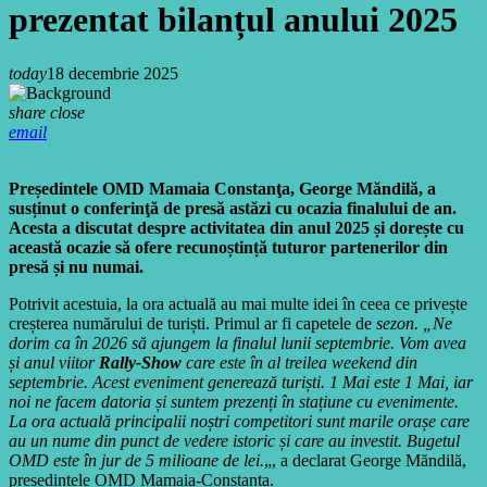
prezentat bilanțul anului 2025
today
18 decembrie 2025
share
close
email
Președintele OMD Mamaia Constanţa, George Măndilă, a
susținut o conferinţă de presă astăzi cu ocazia finalului de an.
Acesta a discutat despre activitatea din anul 2025 și dorește cu
această ocazie să ofere recunoștință tuturor partenerilor din
presă și nu numai.
Potrivit acestuia, la ora actuală au mai multe idei în ceea ce privește
creșterea numărului de turiști. Primul ar fi capetele de
sezon. „Ne
dorim ca în 2026 să ajungem la finalul lunii septembrie. Vom avea
și anul viitor
Rally-Show
care este în al treilea weekend din
septembrie. Acest eveniment generează turiști. 1 Mai este 1 Mai, iar
noi ne facem datoria și suntem prezenți în stațiune cu evenimente.
La ora actuală principalii noștri competitori sunt marile orașe care
au un nume din punct de vedere istoric și care au investit. Bugetul
OMD este în jur de 5 milioane de lei.
„, a declarat George Măndilă,
președintele OMD Mamaia-Constanța.