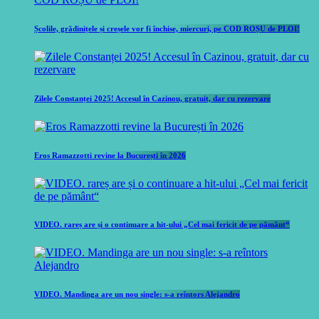
Școlile, grădinițele și creșele vor fi închise, miercuri, pe COD ROȘU de PLOI!
Zilele Constanței 2025! Accesul în Cazinou, gratuit, dar cu rezervare
Eros Ramazzotti revine la București în 2026
VIDEO. rareș are și o continuare a hit-ului „Cel mai fericit de pe pământ“
VIDEO. Mandinga are un nou single: s-a reîntors Alejandro