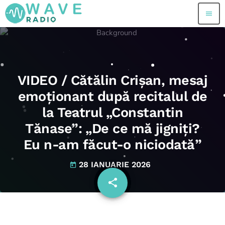
menu
VIDEO / Cătălin Crișan, mesaj
emoționant după recitalul de
la Teatrul „Constantin
Tănase”: „De ce mă jigniți?
Eu n-am făcut-o niciodată”
28 IANUARIE 2026
today
share
email
2