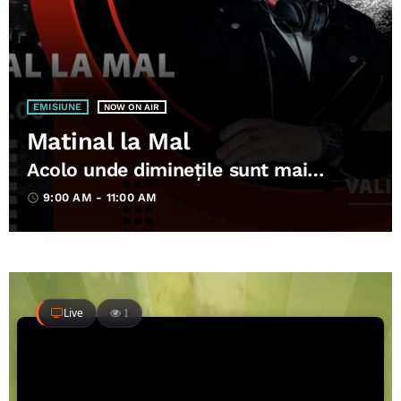
EMISIUNE
NOW ON AIR
Matinal la Mal
Acolo unde diminețile sunt mai
frumoase decât visele
9:00 AM - 11:00 AM
access_time