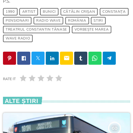
P.S.
1990
ARTIST
BUNICI
CĂTĂLIN CRIȘAN
CONSTANȚA
PENSIONARI
RADIO WAVE
ROMÂNIA
STIRI
TREATRUL CONSTANTIN TĂNASE
VORBEȘTE MAREA
WAVE RADIO
email
RATE IT
ALTE ŞTIRI
insert_link