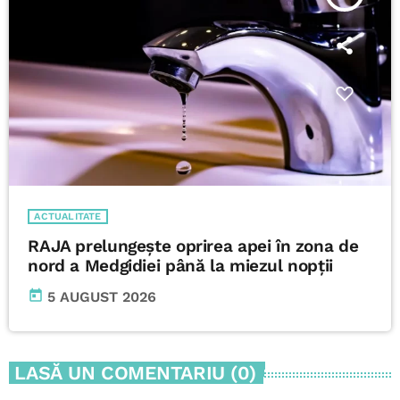
ACTUALITATE
RAJA prelungește oprirea apei în zona de
nord a Medgidiei până la miezul nopții
today
5 AUGUST 2026
LASĂ UN COMENTARIU (0)