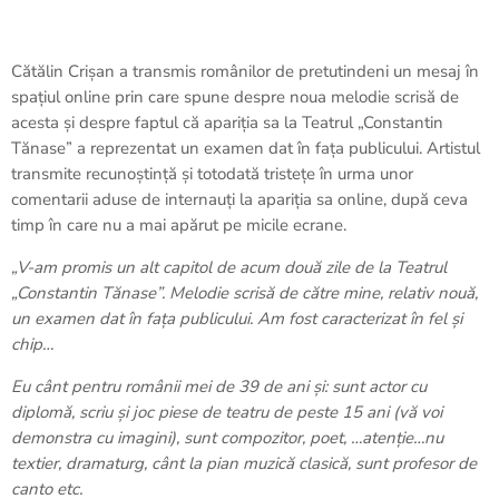
Cătălin Crișan a transmis românilor de pretutindeni un mesaj în
spațiul online prin care spune despre noua melodie scrisă de
acesta și despre faptul că apariția sa la Teatrul „Constantin
Tănase” a reprezentat un examen dat în fața publicului. Artistul
transmite recunoștință și totodată tristețe în urma unor
comentarii aduse de internauți la apariția sa online, după ceva
timp în care nu a mai apărut pe micile ecrane.
„V-am promis un alt capitol de acum două zile de la Teatrul
„Constantin Tănase”. Melodie scrisă de către mine, relativ nouă,
un examen dat în fața publicului. Am fost caracterizat în fel și
chip…
Eu cânt pentru românii mei de 39 de ani și: sunt actor cu
diplomă, scriu și joc piese de teatru de peste 15 ani (vă voi
demonstra cu imagini), sunt compozitor, poet, …atenție…nu
textier, dramaturg, cânt la pian muzică clasică, sunt profesor de
canto etc.