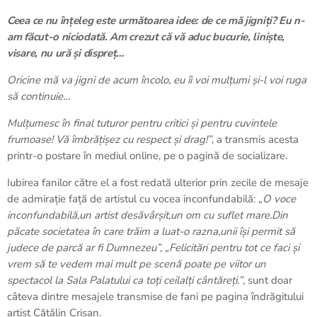
Ceea ce nu înțeleg este următoarea idee: de ce mă jigniți? Eu n-
am făcut-o niciodată. Am crezut că vă aduc bucurie, liniște,
visare, nu ură și dispreț…
Oricine mă va jigni de acum încolo, eu îi voi mulțumi și-l voi ruga
să continuie…
Mulțumesc în final tuturor pentru critici și pentru cuvintele
frumoase! Vă îmbrățișez cu respect și drag!”
, a transmis acesta
printr-o postare în mediul online, pe o pagină de socializare.
Iubirea fanilor către el a fost redată ulterior prin zecile de mesaje
de admirație față de artistul cu vocea inconfundabilă: „
O voce
inconfundabilă,un artist desăvârșit,un om cu suflet mare.Din
păcate societatea în care trăim a luat-o razna,unii își permit să
judece de parcă ar fi Dumnezeu”, „Felicitări pentru tot ce faci și
vrem să te vedem mai mult pe scenă poate pe viitor un
spectacol la Sala Palatului ca toți ceilalți cântăreți.”
, sunt doar
câteva dintre mesajele transmise de fani pe pagina îndrăgitului
artist Cătălin Crișan.