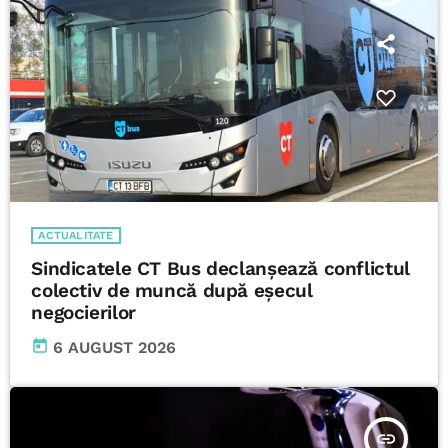
ACTUALITATE
Sindicatele CT Bus declanșează conflictul
colectiv de muncă după eșecul
negocierilor
today
6 AUGUST 2026
insert_link