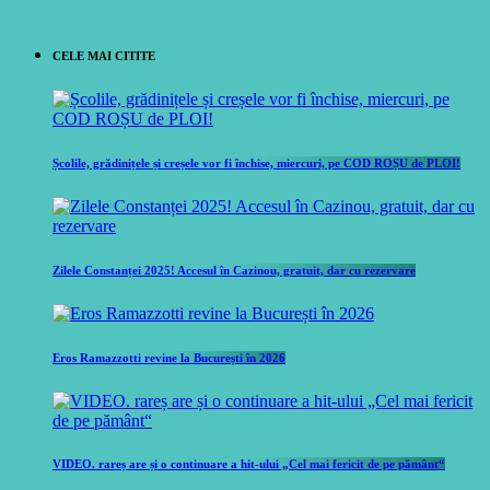
CELE MAI CITITE
Școlile, grădinițele și creșele vor fi închise, miercuri, pe COD ROȘU de PLOI!
Zilele Constanței 2025! Accesul în Cazinou, gratuit, dar cu rezervare
Eros Ramazzotti revine la București în 2026
VIDEO. rareș are și o continuare a hit-ului „Cel mai fericit de pe pământ“