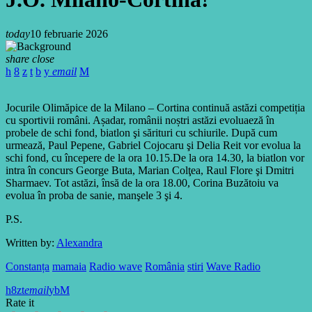
today
10 februarie 2026
share
close
email
Jocurile Olimăpice de la Milano – Cortina continuă astăzi competiția
cu sportivii români. Așadar, românii noștri astăzi evoluaeză în
probele de schi fond, biatlon şi sărituri cu schiurile. După cum
urmează, Paul Pepene, Gabriel Cojocaru şi Delia Reit vor evolua la
schi fond, cu începere de la ora 10.15.De la ora 14.30, la biatlon vor
intra în concurs George Buta, Marian Colţea, Raul Flore şi Dmitri
Sharmaev. Tot astăzi, însă de la ora 18.00, Corina Buzătoiu va
evolua în proba de sanie, manşele 3 şi 4.
P.S.
Written by:
Alexandra
Constanța
mamaia
Radio wave
România
stiri
Wave Radio
email
Rate it