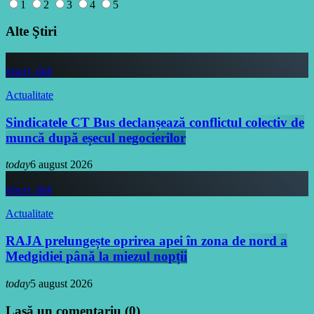
1
2
3
4
5
Alte Ştiri
insert_link
Actualitate
Sindicatele CT Bus declanșează conflictul colectiv de
muncă după eșecul negocierilor
today
6 august 2026
insert_link
Actualitate
RAJA prelungește oprirea apei în zona de nord a
Medgidiei până la miezul nopții
today
5 august 2026
Lasă un comentariu (0)