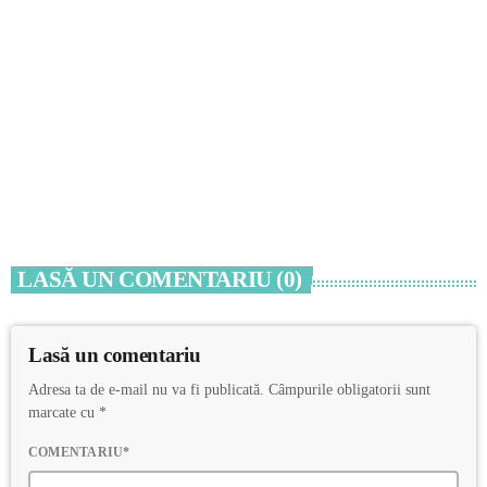
ACTUALITATE
RAJA: Intervenție în zona Pescărie din
municipiul Constanța
today
7 AUGUST 2026
LASĂ UN COMENTARIU (0)
Lasă un comentariu
Adresa ta de e-mail nu va fi publicată. Câmpurile obligatorii sunt
marcate cu *
COMENTARIU*