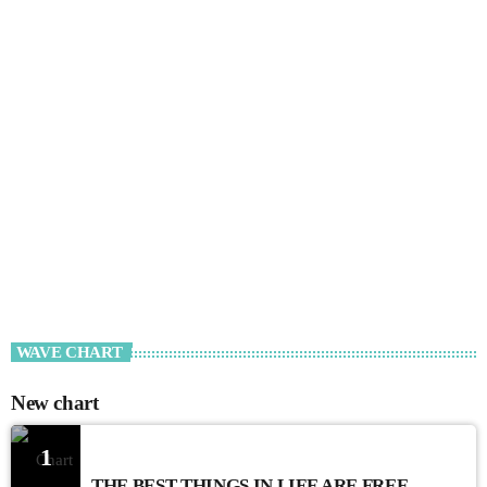
WAVE CHART
New chart
1
THE BEST THINGS IN LIFE ARE FREE