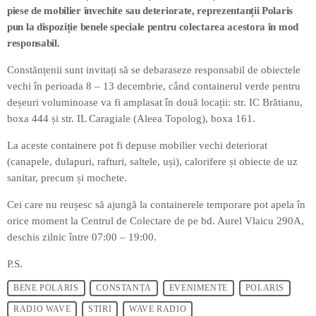
piese de mobilier învechite sau deteriorate, reprezentanții Polaris
pun la dispoziție benele speciale pentru colectarea acestora în mod
responsabil.
Constănțenii sunt invitați să se debaraseze responsabil de obiectele
vechi în perioada 8 – 13 decembrie, când containerul verde pentru
deșeuri voluminoase va fi amplasat în două locații: str. IC Brătianu,
boxa 444 și str. IL Caragiale (Aleea Topolog), boxa 161.
La aceste containere pot fi depuse mobilier vechi deteriorat
(canapele, dulapuri, rafturi, saltele, uși), calorifere și obiecte de uz
sanitar, precum și mochete.
Cei care nu reușesc să ajungă la containerele temporare pot apela în
orice moment la Centrul de Colectare de pe bd. Aurel Vlaicu 290A,
deschis zilnic între 07:00 – 19:00.
P.S.
BENE POLARIS
CONSTANȚA
EVENIMENTE
POLARIS
RADIO WAVE
STIRI
WAVE RADIO