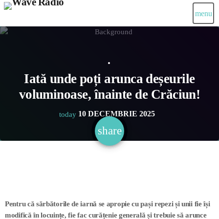
menu
Iată unde poți arunca deșeurile
voluminoase, înainte de Crăciun!
10 DECEMBRIE 2025
today
share
email
Pentru că sărbătorile de iarnă se apropie cu pași repezi și unii fie își
modifică în locuințe, fie fac curățenie generală și trebuie să arunce