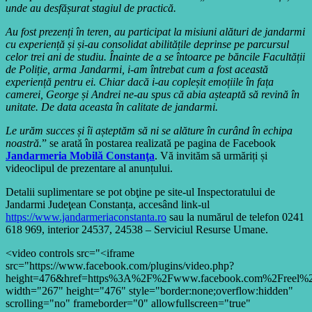
unde au desfășurat stagiul de practică.
Au fost prezenți în teren, au participat la misiuni alături de jandarmi
cu experiență și și-au consolidat abilitățile deprinse pe parcursul
celor trei ani de studiu. Înainte de a se întoarce pe băncile Facultății
de Poliție, arma Jandarmi, i-am întrebat cum a fost această
experiență pentru ei. Chiar dacă i-au copleșit emoțiile în fața
camerei, George și Andrei ne-au spus că abia așteaptă să revină în
unitate. De data aceasta în calitate de jandarmi.
Le urăm succes și îi așteptăm să ni se alăture în curând în echipa
noastră.
” se arată în postarea realizată pe pagina de Facebook
Jandarmeria Mobilă Constanţa
. Vă invităm să urmăriți și
videoclipul de prezentare al anunțului.
Detalii suplimentare se pot obţine pe site-ul Inspectoratului de
Jandarmi Judeţean Constanța, accesând link-ul
https://www.jandarmeriaconstanta.ro
sau la numărul de telefon 0241
618 969, interior 24537, 24538 – Serviciul Resurse Umane.
<video controls src="<iframe
src="https://www.facebook.com/plugins/video.php?
height=476&href=https%3A%2F%2Fwww.facebook.com%2Freel%2
width="267" height="476" style="border:none;overflow:hidden"
scrolling="no" frameborder="0" allowfullscreen="true"