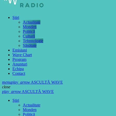
Ştiri
Actualitate
Monden
Politică
Cultură
Tehnnologie
Sănătate
Emisiuni
Wave Chart
Program
Anunturi
Echipa
Contact
menu
play_arrow
ASCULTĂ WAVE
close
play_arrow
ASCULTĂ WAVE
Ştiri
Actualitate
Monden
Politică