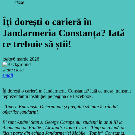
close
Îți dorești o carieră în
Jandarmeria Constanța? Iată
ce trebuie să știi!
today
6 martie 2026
share
close
email
Îți dorești o carieră în Jandarmeria Constanța? Iată ce mesaj transmit
reprezentanții instituției pe pagina de Facebook.
„Tineri. Entuziaști. Determinați și pregătiți să intre în rândul
ofițerilor jandarmi.
Ei sunt Andrei Stan și George Carapeniu, studenți în anul III la
Academia de Poliție „Alexandru Ioan Cuza”. Timp de o lună au
făcut parte din echipa Jandarmeriei Mobile „Tomis” Constanța,