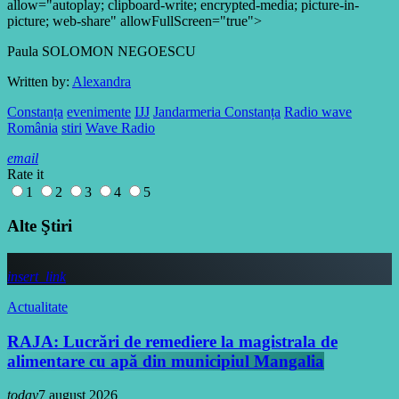
allow="autoplay; clipboard-write; encrypted-media; picture-in-
picture; web-share" allowFullScreen="true">
Paula SOLOMON NEGOESCU
Written by:
Alexandra
Constanța
evenimente
IJJ
Jandarmeria Constanța
Radio wave
România
stiri
Wave Radio
email
Rate it
1
2
3
4
5
Alte Ştiri
insert_link
Actualitate
RAJA: Lucrări de remediere la magistrala de
alimentare cu apă din municipiul Mangalia
today
7 august 2026