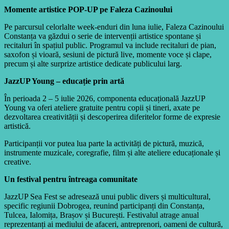
Momente artistice POP-UP pe Faleza Cazinoului
Pe parcursul celorlalte week-enduri din luna iulie, Faleza Cazinoului
Constanța va găzdui o serie de intervenții artistice spontane și
recitaluri în spațiul public. Programul va include recitaluri de pian,
saxofon și vioară, sesiuni de pictură live, momente voce și clape,
precum și alte surprize artistice dedicate publicului larg.
JazzUP Young – educație prin artă
În perioada 2 – 5 iulie 2026, componenta educațională JazzUP
Young va oferi ateliere gratuite pentru copii și tineri, axate pe
dezvoltarea creativității și descoperirea diferitelor forme de expresie
artistică.
Participanții vor putea lua parte la activități de pictură, muzică,
instrumente muzicale, coregrafie, film și alte ateliere educaționale și
creative.
Un festival pentru întreaga comunitate
JazzUP Sea Fest se adresează unui public divers și multicultural,
specific regiunii Dobrogea, reunind participanți din Constanța,
Tulcea, Ialomița, Brașov și București. Festivalul atrage anual
reprezentanți ai mediului de afaceri, antreprenori, oameni de cultură,