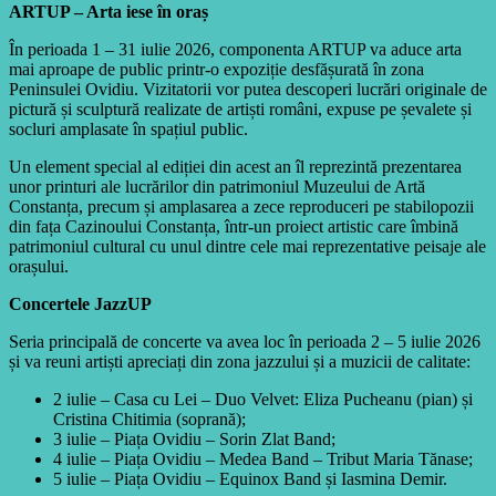
ARTUP – Arta iese în oraș
În perioada 1 – 31 iulie 2026, componenta ARTUP va aduce arta
mai aproape de public printr-o expoziție desfășurată în zona
Peninsulei Ovidiu. Vizitatorii vor putea descoperi lucrări originale de
pictură și sculptură realizate de artiști români, expuse pe șevalete și
socluri amplasate în spațiul public.
Un element special al ediției din acest an îl reprezintă prezentarea
unor printuri ale lucrărilor din patrimoniul Muzeului de Artă
Constanța, precum și amplasarea a zece reproduceri pe stabilopozii
din fața Cazinoului Constanța, într-un proiect artistic care îmbină
patrimoniul cultural cu unul dintre cele mai reprezentative peisaje ale
orașului.
Concertele JazzUP
Seria principală de concerte va avea loc în perioada 2 – 5 iulie 2026
și va reuni artiști apreciați din zona jazzului și a muzicii de calitate:
2 iulie – Casa cu Lei – Duo Velvet: Eliza Pucheanu (pian) și
Cristina Chitimia (soprană);
3 iulie – Piața Ovidiu – Sorin Zlat Band;
4 iulie – Piața Ovidiu – Medea Band – Tribut Maria Tănase;
5 iulie – Piața Ovidiu – Equinox Band și Iasmina Demir.