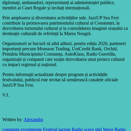
diplomați, ambasadori, reprezentanți ai administrației publice,
membri ai Casei Regale și invitați internaționali.
Prin amploarea și diversitatea activităților sale, JazzUP Sea Fest
contribuie la promovarea patrimoniului cultural al Constanței, la
dezvoltarea turismului cultural și la consolidarea imaginii orașului ca
destinație culturală de referință la Marea Neagră.
Organizatorii se bucură să aibă alături, pentru ediția 2026, parteneri
importanți precum Monsson Trading, UniCredit Bank, Orchid,
Primăria Municipiului Constanța, AutoKlass, Radio Guerrilla,
organizații și companii care susțin dezvoltarea unui proiect cultural
cu impact regional și național.
Pentru informații actualizate despre program și activitățile
festivalului, publicul este invitat să urmărească canalele oficiale
JazzUP Sea Fest.
V.I.
Written by:
Alexandra
constanta
evenimente
Festival
jazzup
Radio wave
stiri
Wave Radio