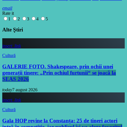
email
Rate it
1
2
3
4
5
Alte Ştiri
insert_link
Cultură
GALERIE FOTO. Shakespeare, prin ochii unei
generații tinere: „Prin ochiul furtunii“ se joacă la
SEAS 2026
today
7 august 2026
insert_link
Cultură
Gala HOP revine la Constanța: 25 de tineri actori
intră în competiție, iar publicul își va alege favoritul