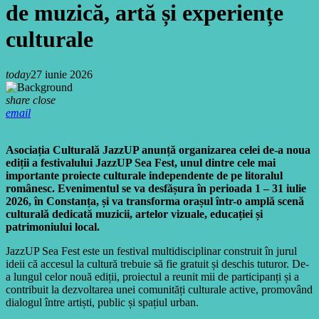
de muzică, artă și experiențe
culturale
today
27 iunie 2026
share
close
email
Asociația Culturală JazzUP anunță organizarea celei de-a noua
ediții a festivalului JazzUP Sea Fest, unul dintre cele mai
importante proiecte culturale independente de pe litoralul
românesc. Evenimentul se va desfășura în perioada 1 – 31 iulie
2026, în Constanța, și va transforma orașul într-o amplă scenă
culturală dedicată muzicii, artelor vizuale, educației și
patrimoniului local.
JazzUP Sea Fest este un festival multidisciplinar construit în jurul
ideii că accesul la cultură trebuie să fie gratuit și deschis tuturor. De-
a lungul celor nouă ediții, proiectul a reunit mii de participanți și a
contribuit la dezvoltarea unei comunități culturale active, promovând
dialogul între artiști, public și spațiul urban.