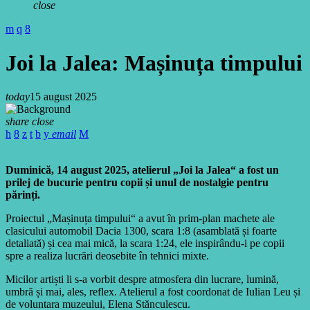
close
Joi la Jalea: Mașinuța timpului
today
15 august 2025
share
close
email
Duminică, 14 august 2025, atelierul „Joi la Jalea“ a fost un
prilej de bucurie pentru copii și unul de nostalgie pentru
părinți.
Proiectul „Mașinuța timpului“ a avut în prim-plan machete ale
clasicului automobil Dacia 1300, scara 1:8 (asamblată și foarte
detaliată) și cea mai mică, la scara 1:24, ele inspirându-i pe copii
spre a realiza lucrări deosebite în tehnici mixte.
Micilor artiști li s-a vorbit despre atmosfera din lucrare, lumină,
umbră și mai, ales, reflex. Atelierul a fost coordonat de Iulian Leu și
de voluntara muzeului, Elena Stănculescu.