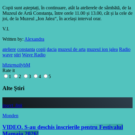
Copii sunt așteptați, în continuare, atât la atelierele de sâmbătă, de la
Muzeul de Artă Constanța, între orele 11.00 și 13.00, cât și la cele de
joi, de la Muzeul „Ion Jalea“, în același interval orar.
V.I.
Written by:
Alexandra
ateliere
constanta
copii
dacia
muzeul de arta
muzeul ion jalea
Radio
wave
stiri
Wave Radio
email
Rate it
1
2
3
4
5
Alte Ştiri
insert_link
Monden
VIDEO. S-au deschis înscrierile pentru Festivalul
Mamaia 2026!