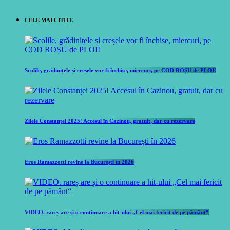
CELE MAI CITITE
Școlile, grădinițele și creșele vor fi închise, miercuri, pe COD ROȘU de PLOI!
Zilele Constanței 2025! Accesul în Cazinou, gratuit, dar cu rezervare
Eros Ramazzotti revine la București în 2026
VIDEO. rareș are și o continuare a hit-ului „Cel mai fericit de pe pământ“