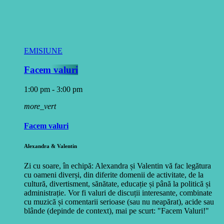
EMISIUNE
Facem valuri
1:00 pm - 3:00 pm
more_vert
Facem valuri
Alexandra & Valentin
Zi cu soare, în echipă: Alexandra și Valentin vă fac legătura
cu oameni diverși, din diferite domenii de activitate, de la
cultură, divertisment, sănătate, educație și până la politică și
administrație. Vor fi valuri de discuții interesante, combinate
cu muzică și comentarii serioase (sau nu neapărat), acide sau
blânde (depinde de context), mai pe scurt: "Facem Valuri!"