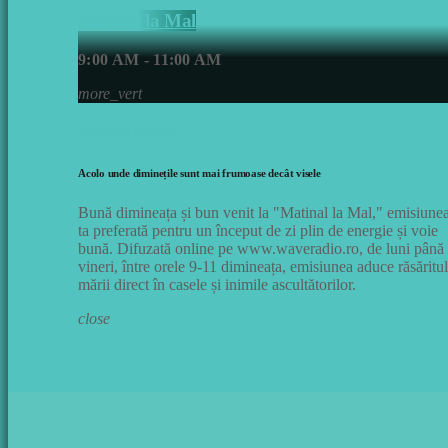
Matinal la Mal
9:00 AM - 11:00 AM
more_vert
Matinal la Mal
Acolo unde diminețile sunt mai frumoase decât visele
Bună dimineața și bun venit la "Matinal la Mal," emisiune
ta preferată pentru un început de zi plin de energie și voie
bună. Difuzată online pe www.waveradio.ro, de luni până
vineri, între orele 9-11 dimineața, emisiunea aduce răsăritul
mării direct în casele și inimile ascultătorilor.
close