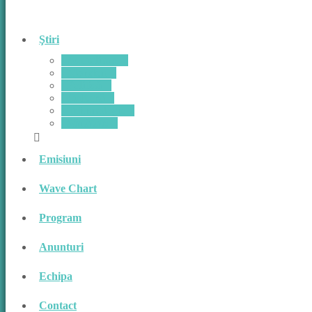
Ştiri
Actualitate
Monden
Politică
Cultură
Tehnnologie
Sănătate
Emisiuni
Wave Chart
Program
Anunturi
Echipa
Contact