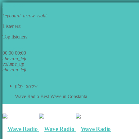
play_arrow
keyboard_arrow_right
Listeners:
Top listeners:
play_arrow
00:00
00:00
chevron_left
volume_up
chevron_left
Go to album
play_arrow
Wave Radio
Best Wave in Constanta