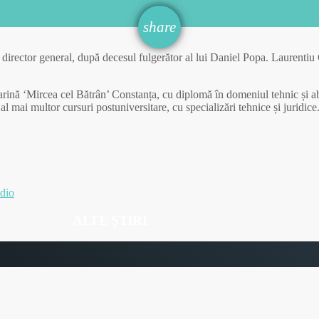
email
share
director general, după decesul fulgerător al lui Daniel Popa. Laurentiu
arină ‘Mircea cel Bătrân’ Constanța, cu diplomă în domeniul tehnic și ab
 al mai multor cursuri postuniversitare, cu specializări tehnice și juridic
dio
ALTE ŞTIRI