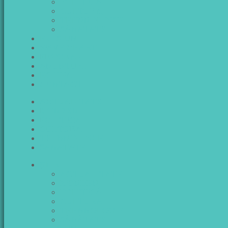
POLITICĂ
CULTURĂ
TEHNNOLOGIE
SĂNĂTATE
EMISIUNI
WAVE CHART
PROGRAM
ANUNTURI
ECHIPA
CONTACT
ACTUALITATE
MONDEN
POLITICĂ
CULTURĂ
TEHNNOLOGIE
SĂNĂTATE
ŞTIRI
ACTUALITATE
MONDEN
POLITICĂ
CULTURĂ
TEHNNOLOGIE
SĂNĂTATE