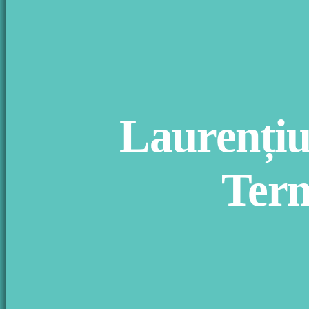
Laurențiu
Term