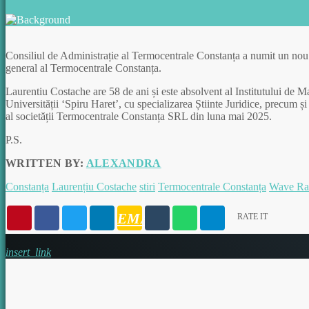
Consiliul de Administrație al Termocentrale Constanța a numit un nou 
general al Termocentrale Constanța.
Laurentiu Costache are 58 de ani și este absolvent al Institutului de M
Universității ‘Spiru Haret’, cu specializarea Știinte Juridice, precum și
al societății Termocentrale Constanța SRL din luna mai 2025.
P.S.
WRITTEN BY:
ALEXANDRA
Constanța
Laurențiu Costache
stiri
Termocentrale Constanța
Wave Ra
EMAIL
RATE IT
insert_link