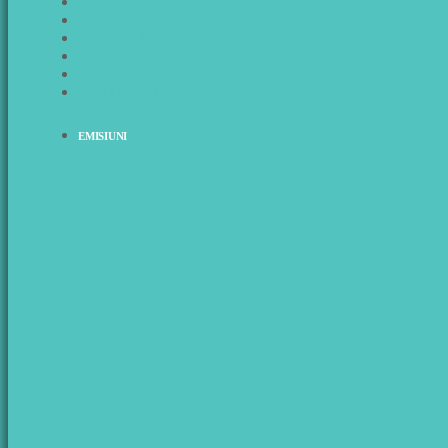
EMISIUNI
WAVE CHART
PROGRAM
ANUNTURI
ECHIPA
CONTACT
EMISIUNI
EMISIUNE