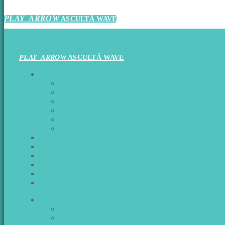
PLAY_ARROW
ASCULTĂ WAVE
CLOSE
PLAY_ARROW
ASCULTĂ WAVE
ŞTIRI
ACTUALITATE
MONDEN
POLITICĂ
CULTURĂ
TEHNNOLOGIE
SĂNĂTATE
EMISIUNI
WAVE CHART
PROGRAM
ANUNTURI
ECHIPA
CONTACT
ŞTIRI
ACTUALITATE
MONDEN