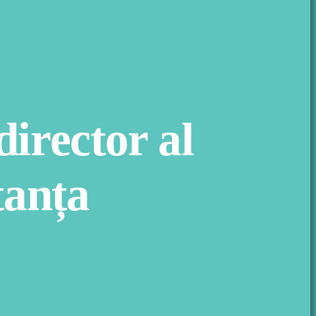
irector al
tanța