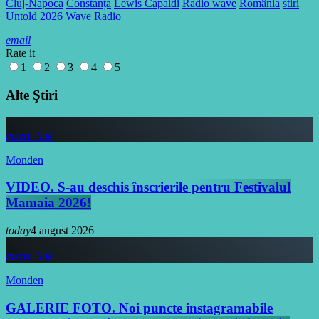
Cluj-Napoca
Constanța
Lewis Capaldi
Radio wave
România
stiri
Untold 2026
Wave Radio
email
Rate it
1
2
3
4
5
Alte Ştiri
insert_link
Monden
VIDEO. S-au deschis înscrierile pentru Festivalul
Mamaia 2026!
today
4 august 2026
insert_link
Monden
GALERIE FOTO. Noi puncte instagramabile