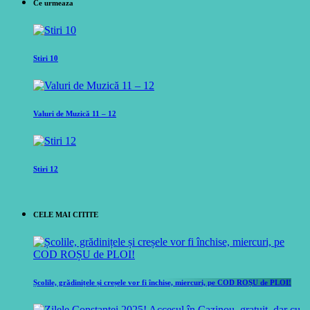
Ce urmeaza
Stiri 10
Valuri de Muzică 11 – 12
Stiri 12
CELE MAI CITITE
Școlile, grădinițele și creșele vor fi închise, miercuri, pe COD ROȘU de PLOI!