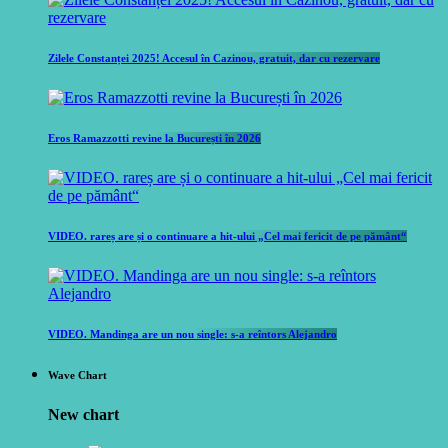
Zilele Constanței 2025! Accesul în Cazinou, gratuit, dar cu rezervare
Eros Ramazzotti revine la București în 2026
VIDEO. rareș are și o continuare a hit-ului „Cel mai fericit de pe pământ“
VIDEO. Mandinga are un nou single: s-a reîntors Alejandro
Wave Chart
New chart