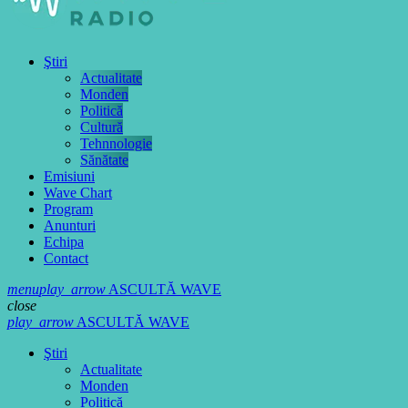
Ştiri
Actualitate
Monden
Politică
Cultură
Tehnnologie
Sănătate
Emisiuni
Wave Chart
Program
Anunturi
Echipa
Contact
menu
play_arrow
ASCULTĂ WAVE
close
play_arrow
ASCULTĂ WAVE
Ştiri
Actualitate
Monden
Politică