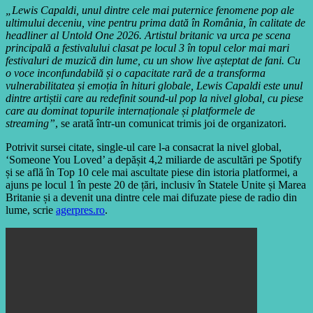
„Lewis Capaldi, unul dintre cele mai puternice fenomene pop ale
ultimului deceniu, vine pentru prima dată în România, în calitate de
headliner al Untold One 2026. Artistul britanic va urca pe scena
principală a festivalului clasat pe locul 3 în topul celor mai mari
festivaluri de muzică din lume, cu un show live așteptat de fani. Cu
o voce inconfundabilă și o capacitate rară de a transforma
vulnerabilitatea și emoția în hituri globale, Lewis Capaldi este unul
dintre artiștii care au redefinit sound-ul pop la nivel global, cu piese
care au dominat topurile internaționale și platformele de
streaming”
, se arată într-un comunicat trimis joi de organizatori.
Potrivit sursei citate, single-ul care l-a consacrat la nivel global,
‘Someone You Loved’ a depășit 4,2 miliarde de ascultări pe Spotify
și se află în Top 10 cele mai ascultate piese din istoria platformei, a
ajuns pe locul 1 în peste 20 de țări, inclusiv în Statele Unite și Marea
Britanie și a devenit una dintre cele mai difuzate piese de radio din
lume, scrie
agerpres.ro
.