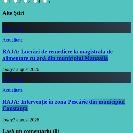
1
2
3
4
5
Alte Ştiri
insert_link
Actualitate
RAJA: Lucrări de remediere la magistrala de
alimentare cu apă din municipiul Mangalia
today
7 august 2026
insert_link
Actualitate
RAJA: Intervenție în zona Pescărie din municipiul
Constanța
today
7 august 2026
Lasă un comentariu (0)