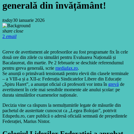
generală din învățământ!
today
30 ianuarie 2026
share
close
2
email
Greve de avertisment ale profesorilor au fost programate fix în cele
două ore din zilele cu simulări pentru Evaluarea Națională și
Bacalaureat, din martie. Pe 2 februarie se deschide referendumul
pentru greva generală, scrie
mediafax.ro
.
Se anunță o primăvară tensionată pentru elevii din clasele terminale
– a VIII-a și a XII-a: Federația Sindicatelor Libere din Educație
„Spiru Haret”, a anunțat oficial că profesorii vor intra în
grevă
de
avertisment în cele mai sensibile momente ale anului școlar: pe
durata simulărilor examenelor naționale.
Decizia vine ca răspuns la nemulțumirile legate de măsurile din
pachetul de austeritate cunoscut ca „Legea Bolojan”, potrivit
Edupedu.ro, care publică o adresă oficială semnată de președintele
Federației, Marius Nistor.
Colegiul Liderilor Federației a aprobat