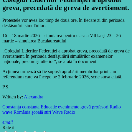
greva, precedată de greva de avertisment.
Protestele vor avea loc timp de două ore, în fiecare zi din perioada
desfășurării simulărilor:
16 – 18 martie 2026 – simularea pentru clasa a VIII-a și 23 – 26
martie – simularea Bacalaureatului
„Colegiul Liderilor Federației a aprobat greva, precedată de greva de
avertisment, în perioada desfășurării simulărilor examenelor
naționale, precum și ulterior”, se arată în document.
Acțiunea urmează să fie supusă aprobării membrilor printr-un
referendum care va începe pe 2 februarie 2026, scrie sursa citată.
P.S.
Written by:
Alexandra
Constanța
constanta
Educație
evenimente
grevă
profesori
Radio
wave
România
școală
stiri
Wave Radio
email
Rate it