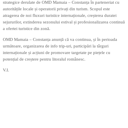
strategice derulate de OMD Mamaia – Constanța în parteneriat cu
autoritățile locale și operatorii privați din turism. Scopul este
atragerea de noi fluxuri turistice internaționale, creșterea duratei
sejururilor, extinderea sezonului estival și profesionalizarea continuă
a ofertei turistice din zonă.
OMD Mamaia – Constanța anunță că va continua, și în perioada
următoare, organizarea de info trip-uri, participări la târguri
internaționale și acțiuni de promovare targetate pe piețele cu
potențial de creștere pentru litoralul românesc.
V.I.