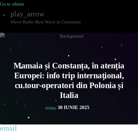
Go to album
play_arrow
Wave Radio
Best Wave in Constanta
Mamaia și Constanța, în atenția
Europei: info trip internațional,
cu tour-operatori din Polonia și
Italia
30 IUNIE 2025
today
email
share
close