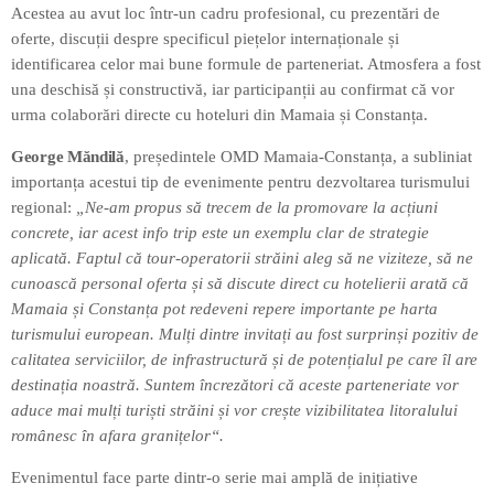
Acestea au avut loc într-un cadru profesional, cu prezentări de
oferte, discuții despre specificul piețelor internaționale și
identificarea celor mai bune formule de parteneriat. Atmosfera a fost
una deschisă și constructivă, iar participanții au confirmat că vor
urma colaborări directe cu hoteluri din Mamaia și Constanța.
George Măndilă
, președintele OMD Mamaia-Constanța, a subliniat
importanța acestui tip de evenimente pentru dezvoltarea turismului
regional:
„Ne-am propus să trecem de la promovare la acțiuni
concrete, iar acest info trip este un exemplu clar de strategie
aplicată. Faptul că tour-operatorii străini aleg să ne viziteze, să ne
cunoască personal oferta și să discute direct cu hotelierii arată că
Mamaia și Constanța pot redeveni repere importante pe harta
turismului european. Mulți dintre invitați au fost surprinși pozitiv de
calitatea serviciilor, de infrastructură și de potențialul pe care îl are
destinația noastră. Suntem încrezători că aceste parteneriate vor
aduce mai mulți turiști străini și vor crește vizibilitatea litoralului
românesc în afara granițelor“.
Evenimentul face parte dintr-o serie mai amplă de inițiative