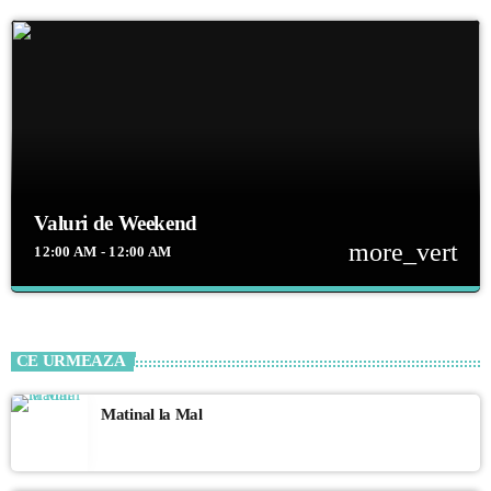
Valuri de Weekend
more_vert
12:00 AM - 12:00 AM
close
Valuri de Weekend
Selecție variată de muzică europeană, românească și internațională,
CE URMEAZA
inclusiv artiști locali, playlisturi speciale pentru diferite momente ale
zilei
Matinal la Mal