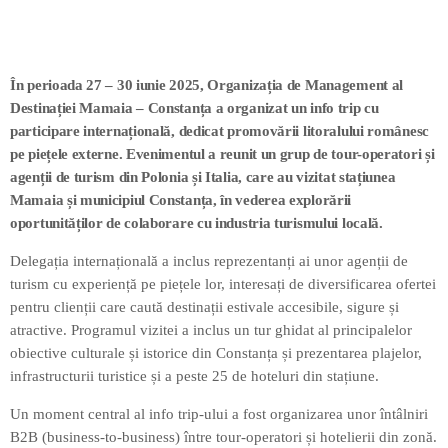
În perioada 27 – 30 iunie 2025, Organizația de Management al
Destinației Mamaia – Constanța a organizat un info trip cu
participare internațională, dedicat promovării litoralului românesc
pe piețele externe. Evenimentul a reunit un grup de tour-operatori și
agenții de turism din Polonia și Italia, care au vizitat stațiunea
Mamaia și municipiul Constanța, în vederea explorării
oportunităților de colaborare cu industria turismului locală.
Delegația internațională a inclus reprezentanți ai unor agenții de
turism cu experiență pe piețele lor, interesați de diversificarea ofertei
pentru clienții care caută destinații estivale accesibile, sigure și
atractive. Programul vizitei a inclus un tur ghidat al principalelor
obiective culturale și istorice din Constanța și prezentarea plajelor,
infrastructurii turistice și a peste 25 de hoteluri din stațiune.
Un moment central al info trip-ului a fost organizarea unor întâlniri
B2B (business-to-business) între tour-operatori și hotelierii din zonă.