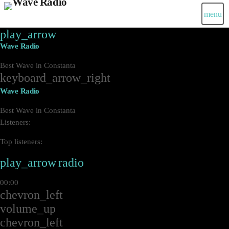
menu
play_arrow
Wave Radio
Best Wave in Constanta
keyboard_arrow_right
Wave Radio
Best Wave in Constanta
Listeners:
Top listeners:
play_arrow
radio
00:00
chevron_left
volume_up
chevron_left