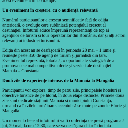
acest eveniment într-o tradiție.
Un eveniment în creștere, cu o audiență relevantă
Numărul participanților a crescut semnificativ față de ediția
anterioară, o evoluție care subliniază potențialul crescut al
destinației. Infoturul aduce împreună reprezentanți de top ai
agențiilor de turism și tour-operatorilor din România, dar și alți actori
relevanți ai industriei turismului.
Ediția din acest an se desfășoară în perioada 28 mai – 1 iunie și
reunește peste 350 de agenți de turism și jurnaliști din țară.
Evenimentul reprezintă, totodată, o oportunitate strategică de a
promova cele mai competitive oferte și servicii ale destinației
Mamaia – Constanța.
Două zile de experiențe intense, de la Mamaia la Mangalia
Participanții vor explora, timp de patru zile, principalele hoteluri și
obiective turistice de pe litoral, în două etape distincte. Primele două
zile sunt dedicate stațiunii Mamaia și municipiului Constanța,
urmând ca în zilele următoare accentul să se mute pe zonele Eforie și
Mangalia.
Un moment-cheie al infoturului va fi conferința de presă programată
joi, 29 mai, la ora 12.30, care se va desfășura chiar în incinta