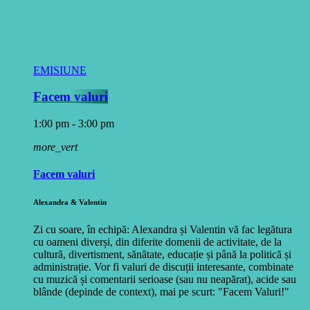
EMISIUNE
Facem valuri
1:00 pm - 3:00 pm
more_vert
Facem valuri
Alexandra & Valentin
Zi cu soare, în echipă: Alexandra și Valentin vă fac legătura
cu oameni diverși, din diferite domenii de activitate, de la
cultură, divertisment, sănătate, educație și până la politică și
administrație. Vor fi valuri de discuții interesante, combinate
cu muzică și comentarii serioase (sau nu neapărat), acide sau
blânde (depinde de context), mai pe scurt: "Facem Valuri!"