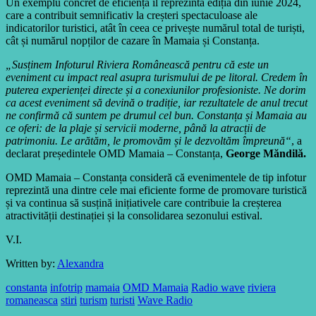
Un exemplu concret de eficiență îl reprezintă ediția din iunie 2024,
care a contribuit semnificativ la creșteri spectaculoase ale
indicatorilor turistici, atât în ceea ce privește numărul total de turiști,
cât și numărul nopților de cazare în Mamaia și Constanța.
„Susținem Infoturul Riviera Românească pentru că este un
eveniment cu impact real asupra turismului de pe litoral. Credem în
puterea experienței directe și a conexiunilor profesioniste. Ne dorim
ca acest eveniment să devină o tradiție, iar rezultatele de anul trecut
ne confirmă că suntem pe drumul cel bun. Constanța și Mamaia au
ce oferi: de la plaje și servicii moderne, până la atracții de
patrimoniu. Le arătăm, le promovăm și le dezvoltăm împreună“
, a
declarat președintele OMD Mamaia – Constanța,
George Măndilă.
OMD Mamaia – Constanța consideră că evenimentele de tip infotur
reprezintă una dintre cele mai eficiente forme de promovare turistică
și va continua să susțină inițiativele care contribuie la creșterea
atractivității destinației și la consolidarea sezonului estival.
V.I.
Written by:
Alexandra
constanta
infotrip
mamaia
OMD Mamaia
Radio wave
riviera
romaneasca
stiri
turism
turisti
Wave Radio