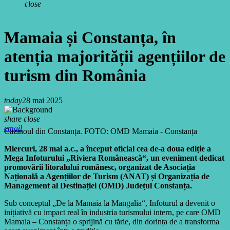
close
Mamaia și Constanța, în
atenția majorității agențiilor de
turism din România
today
28 mai 2025
share
close
email
Cazinoul din Constanța. FOTO: OMD Mamaia - Constanța
Miercuri, 28 mai a.c., a început oficial cea de-a doua ediție a
Mega Infoturului „Riviera Românească“, un eveniment dedicat
promovării litoralului românesc, organizat de Asociația
Națională a Agențiilor de Turism (ANAT) și Organizația de
Management al Destinației (OMD) Județul Constanța.
Sub conceptul „De la Mamaia la Mangalia“, Infoturul a devenit o
inițiativă cu impact real în industria turismului intern, pe care OMD
Mamaia – Constanța o sprijină cu tărie, din dorința de a transforma