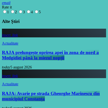
email
Rate it
1
2
3
4
5
Alte Ştiri
insert_link
Actualitate
RAJA prelungește oprirea apei în zona de nord a
Medgidiei până la miezul nopții
today
5 august 2026
insert_link
Actualitate
RAJA: Avarie pe strada Gheorghe Marinescu din
municipiul Constanța