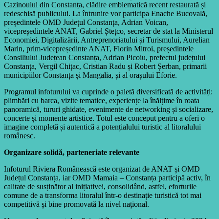
Cazinoului din Constanța, clădire emblematică recent restaurată și
redeschisă publicului. La întrunire vor participa Enache Bucovală,
președintele OMD Județul Constanța, Adrian Voican,
vicepreședintele ANAT, Gabriel Ștețco, secretar de stat la Ministerul
Economiei, Digitalizării, Antreprenoriatului și Turismului, Aurelian
Marin, prim-vicepreședinte ANAT, Florin Mitroi, președintele
Consiliului Județean Constanța, Adrian Picoiu, prefectul județului
Constanța, Vergil Chițac, Cristian Radu și Robert Șerban, primarii
municipiilor Constanța și Mangalia, și al orașului Eforie.
Programul infoturului va cuprinde o paletă diversificată de activități:
plimbări cu barca, vizite tematice, experiențe la înălțime în roata
panoramică, tururi ghidate, evenimente de networking și socializare,
concerte și momente artistice. Totul este conceput pentru a oferi o
imagine completă și autentică a potențialului turistic al litoralului
românesc.
Organizare solidă, parteneriate relevante
Infoturul Riviera Românească este organizat de ANAT și OMD
Județul Constanța, iar OMD Mamaia – Constanța participă activ, în
calitate de susținător al inițiativei, consolidând, astfel, eforturile
comune de a transforma litoralul într-o destinație turistică tot mai
competitivă și bine promovată la nivel național.