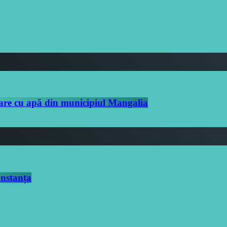
are cu apă din municipiul Mangalia
onstanța