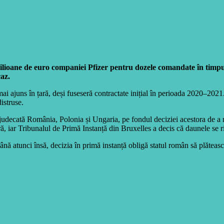
ioane de euro companiei Pfizer pentru dozele comandate în timpul 
az.
 mai ajuns în țară, deși fuseseră contractate inițial în perioada 2020–2
distruse.
 judecată România, Polonia și Ungaria, pe fondul deciziei acestora de 
ară, iar Tribunalul de Primă Instanță din Bruxelles a decis că daunele se r
 Până atunci însă, decizia în primă instanță obligă statul român să plătea