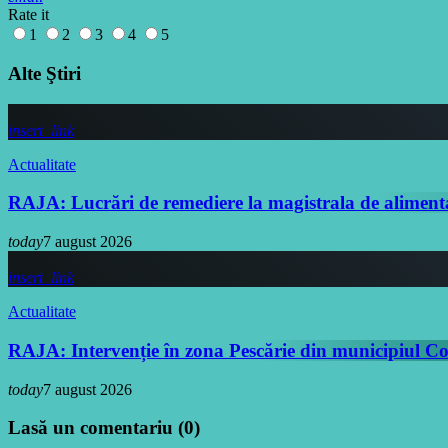
Rate it
1
2
3
4
5
Alte Ştiri
insert_link
Actualitate
RAJA: Lucrări de remediere la magistrala de aliment
today
7 august 2026
insert_link
Actualitate
RAJA: Intervenție în zona Pescărie din municipiul C
today
7 august 2026
Lasă un comentariu (0)