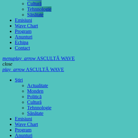
Cultură
Tehnnologie
Sănătate
Emisiuni
Wave Chart
Program
Anunturi
Echipa
Contact
menu
play_arrow
ASCULTĂ WAVE
close
play_arrow
ASCULTĂ WAVE
Ştiri
Actualitate
Monden
Politică
Cultură
Tehnnologie
Sănătate
Emisiuni
Wave Chart
Program
Anunturi