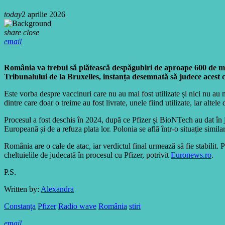
today
2 aprilie 2026
share
close
email
România va trebui să plătească despăgubiri de aproape 600 de mil
Tribunalului de la Bruxelles, instanța desemnată să judece acest c
Este vorba despre vaccinuri care nu au mai fost utilizate și nici nu au
dintre care doar o treime au fost livrate, unele fiind utilizate, iar altele 
Procesul a fost deschis în 2024, după ce Pfizer și BioNTech au dat în
Europeană și de a refuza plata lor. Polonia se află într-o situație simil
România are o cale de atac, iar verdictul final urmează să fie stabilit.
cheltuielile de judecată în procesul cu Pfizer, potrivit
Euronews.ro
.
P.S.
Written by:
Alexandra
Constanța
Pfizer
Radio wave
România
stiri
email