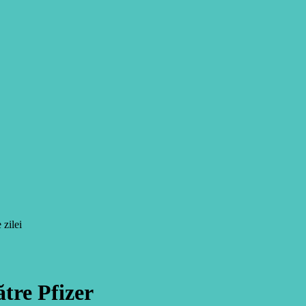
 zilei
ătre Pfizer