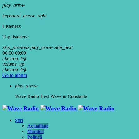
play_arrow
keyboard_arrow_right
Listeners:
Top listeners:
skip_previous
play_arrow
skip_next
00:00
00:00
chevron_left
volume_up
chevron_left
Go to album
play_arrow
Wave Radio
Best Wave in Constanta
Ştiri
Actualitate
Monden
Politică