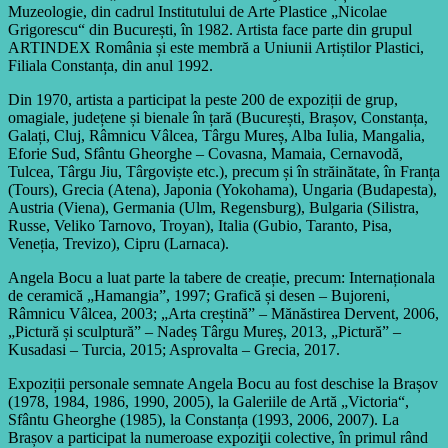
Muzeologie, din cadrul Institutului de Arte Plastice „Nicolae
Grigorescu“ din București, în 1982. Artista face parte din grupul
ARTINDEX România și este membră a Uniunii Artiștilor Plastici,
Filiala Constanța, din anul 1992.
Din 1970, artista a participat la peste 200 de expoziții de grup,
omagiale, județene și bienale în țară (București, Brașov, Constanța,
Galați, Cluj, Râmnicu Vâlcea, Târgu Mureș, Alba Iulia, Mangalia,
Eforie Sud, Sfântu Gheorghe – Covasna, Mamaia, Cernavodă,
Tulcea, Târgu Jiu, Târgoviște etc.), precum și în străinătate, în Franța
(Tours), Grecia (Atena), Japonia (Yokohama), Ungaria (Budapesta),
Austria (Viena), Germania (Ulm, Regensburg), Bulgaria (Silistra,
Russe, Veliko Tarnovo, Troyan), Italia (Gubio, Taranto, Pisa,
Veneția, Trevizo), Cipru (Larnaca).
Angela Bocu a luat parte la tabere de creație, precum: Internaționala
de ceramică „Hamangia”, 1997; Grafică și desen – Bujoreni,
Râmnicu Vâlcea, 2003; „Arta creștină” – Mănăstirea Dervent, 2006,
„Pictură și sculptură” – Nadeș Târgu Mureș, 2013, „Pictură” –
Kusadasi – Turcia, 2015; Asprovalta – Grecia, 2017.
Expoziții personale semnate Angela Bocu au fost deschise la Brașov
(1978, 1984, 1986, 1990, 2005), la Galeriile de Artă „Victoria“,
Sfântu Gheorghe (1985), la Constanța (1993, 2006, 2007). La
Brașov a participat la numeroase expoziţii colective, în primul rând