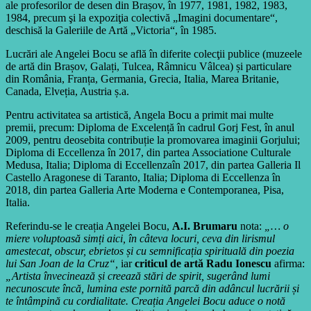
ale profesorilor de desen din Brașov, în 1977, 1981, 1982, 1983,
1984, precum şi la expoziţia colectivă „Imagini documentare“,
deschisă la Galeriile de Artă „Victoria“, în 1985.
Lucrări ale Angelei Bocu se află în diferite colecţii publice (muzeele
de artă din Brașov, Galați, Tulcea, Râmnicu Vâlcea) și particulare
din România, Franța, Germania, Grecia, Italia, Marea Britanie,
Canada, Elveția, Austria ș.a.
Pentru activitatea sa artistică, Angela Bocu a primit mai multe
premii, precum: Diploma de Excelență în cadrul Gorj Fest, în anul
2009, pentru deosebita contribuție la promovarea imaginii Gorjului;
Diploma di Eccellenza în 2017, din partea Associatione Culturale
Medusa, Italia; Diploma di Eccellenzaîn 2017, din partea Galleria Il
Castello Aragonese di Taranto, Italia; Diploma di Eccellenza în
2018, din partea Galleria Arte Moderna e Contemporanea, Pisa,
Italia.
Referindu-se le creația Angelei Bocu,
A.I. Brumaru
nota:
„… o
miere voluptoasă simți aici, în câteva locuri, ceva din lirismul
amestecat, obscur, ebrietos și cu semnificația spirituală din poezia
lui San Joan de la Cruz“,
iar
criticul de artă Radu Ionescu
afirma:
„Artista învecinează și creează stări de spirit, sugerând lumi
necunoscute încă, lumina este pornită parcă din adâncul lucrării și
te întâmpină cu cordialitate. Creația Angelei Bocu aduce o notă