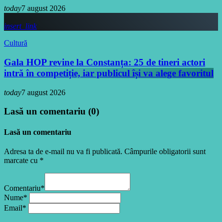
today
7 august 2026
insert_link
Cultură
Gala HOP revine la Constanța: 25 de tineri actori
intră în competiție, iar publicul își va alege favoritul
today
7 august 2026
Lasă un comentariu (0)
Lasă un comentariu
Adresa ta de e-mail nu va fi publicată. Câmpurile obligatorii sunt
marcate cu *
Comentariu*
Nume*
Email*