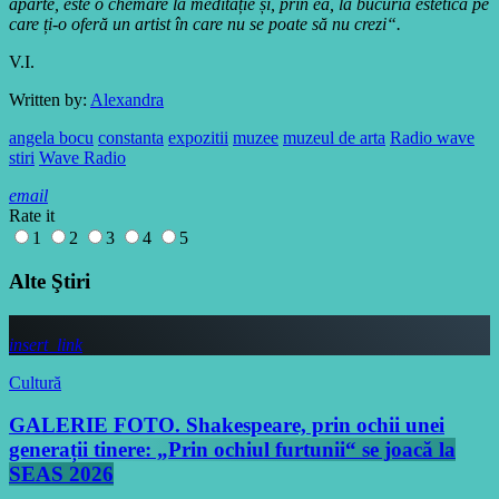
aparte, este o chemare la meditație și, prin ea, la bucuria estetică pe
care ți-o oferă un artist în care nu se poate să nu crezi“.
V.I.
Written by:
Alexandra
angela bocu
constanta
expozitii
muzee
muzeul de arta
Radio wave
stiri
Wave Radio
email
Rate it
1
2
3
4
5
Alte Ştiri
insert_link
Cultură
GALERIE FOTO. Shakespeare, prin ochii unei
generații tinere: „Prin ochiul furtunii“ se joacă la
SEAS 2026