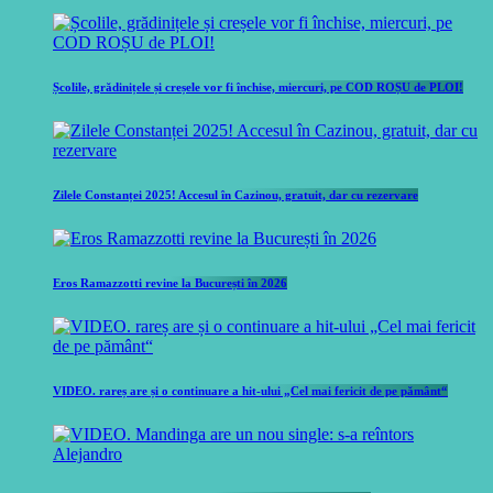
Școlile, grădinițele și creșele vor fi închise, miercuri, pe COD ROȘU de PLOI!
Zilele Constanței 2025! Accesul în Cazinou, gratuit, dar cu rezervare
Eros Ramazzotti revine la București în 2026
VIDEO. rareș are și o continuare a hit-ului „Cel mai fericit de pe pământ“