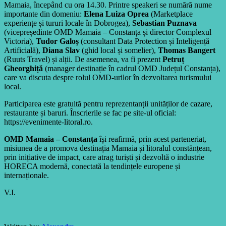
Mamaia, începând cu ora 14.30. Printre speakeri se numără nume
importante din domeniu:
Elena Luiza Oprea
(Marketplace
experiențe și tururi locale în Dobrogea),
Sebastian Puznava
(vicepreședinte OMD Mamaia – Constanța și director Complexul
Victoria),
Tudor Galoș
(consultant Data Protection și Inteligență
Artificială),
Diana Slav
(ghid local și somelier),
Thomas Bangert
(Ruuts Travel) și alții. De asemenea, va fi prezent
Petruț
Gheorghiță
(manager destinație în cadrul OMD Județul Constanța),
care va discuta despre rolul OMD-urilor în dezvoltarea turismului
local.
Participarea este gratuită pentru reprezentanții unităților de cazare,
restaurante și baruri. Înscrierile se fac pe site-ul oficial:
https://evenimente-litoral.ro.
OMD Mamaia – Constanța
își reafirmă, prin acest parteneriat,
misiunea de a promova destinația Mamaia și litoralul constănțean,
prin inițiative de impact, care atrag turiști și dezvoltă o industrie
HORECA modernă, conectată la tendințele europene și
internaționale.
V.I.