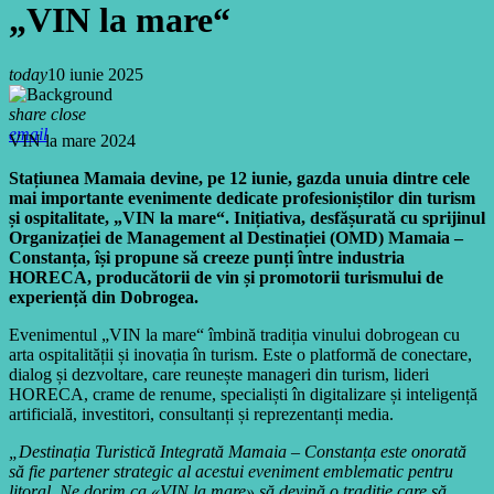
„VIN la mare“
today
10 iunie 2025
share
close
email
VIN la mare 2024
Stațiunea Mamaia devine, pe 12 iunie, gazda unuia dintre cele
mai importante evenimente dedicate profesioniștilor din turism
și ospitalitate, „VIN la mare“. Inițiativa, desfășurată cu sprijinul
Organizației de Management al Destinației (OMD) Mamaia –
Constanța, își propune să creeze punți între industria
HORECA, producătorii de vin și promotorii turismului de
experiență din Dobrogea.
Evenimentul „VIN la mare“ îmbină tradiția vinului dobrogean cu
arta ospitalității și inovația în turism. Este o platformă de conectare,
dialog și dezvoltare, care reunește manageri din turism, lideri
HORECA, crame de renume, specialiști în digitalizare și inteligență
artificială, investitori, consultanți și reprezentanți media.
„Destinația Turistică Integrată Mamaia – Constanța este onorată
să fie partener strategic al acestui eveniment emblematic pentru
litoral. Ne dorim ca «VIN la mare» să devină o tradiție care să