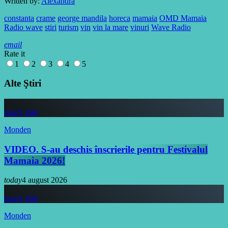
Written by:
Alexandra
constanta
crame
george mandila
horeca
mamaia
OMD Mamaia
Radio wave
stiri
turism
vin
vin la mare
vinuri
Wave Radio
email
Rate it
1
2
3
4
5
Alte Ştiri
insert_link
Monden
VIDEO. S-au deschis înscrierile pentru Festivalul
Mamaia 2026!
today
4 august 2026
insert_link
Monden