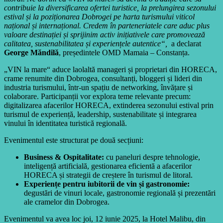
contribuie la diversificarea ofertei turistice, la prelungirea sezonului
estival și la poziționarea Dobrogei pe harta turismului viticol
național și internațional. Credem în parteneriatele care aduc plus
valoare destinației și sprijinim activ inițiativele care promovează
calitatea, sustenabilitatea și experiențele autentice“,
a declarat
George Măndilă
, președintele OMD Mamaia – Constanța.
„VIN la mare“ aduce laolaltă manageri și proprietari din HORECA,
crame renumite din Dobrogea, consultanți, bloggeri și lideri din
industria turismului, într-un spațiu de networking, învățare și
colaborare. Participanții vor explora teme relevante precum:
digitalizarea afacerilor HORECA, extinderea sezonului estival prin
turismul de experiență, leadership, sustenabilitate și integrarea
vinului în identitatea turistică regională.
Evenimentul este structurat pe două secțiuni:
Business & Ospitalitate:
cu paneluri despre tehnologie,
inteligență artificială, gestionarea eficientă a afacerilor
HORECA și strategii de creștere în turismul de litoral.
Experiențe pentru iubitorii de vin și gastronomie:
degustări de vinuri locale, gastronomie regională și prezentări
ale cramelor din Dobrogea.
Evenimentul va avea loc joi, 12 iunie 2025, la Hotel Malibu, din