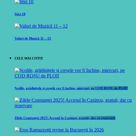
Stiri 10
Valuri de Muzică 11 – 12
CELE MAI CITITE
Școlile, grădinițele și creșele vor fi închise, miercuri, pe COD ROȘU de PLOI!
Zilele Constanței 2025! Accesul în Cazinou, gratuit, dar cu rezervare