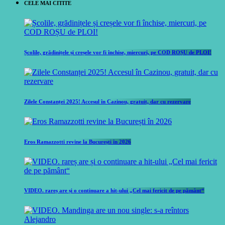
CELE MAI CITITE
Școlile, grădinițele și creșele vor fi închise, miercuri, pe COD ROȘU de PLOI!
Zilele Constanței 2025! Accesul în Cazinou, gratuit, dar cu rezervare
Eros Ramazzotti revine la București în 2026
VIDEO. rareș are și o continuare a hit-ului „Cel mai fericit de pe pământ“