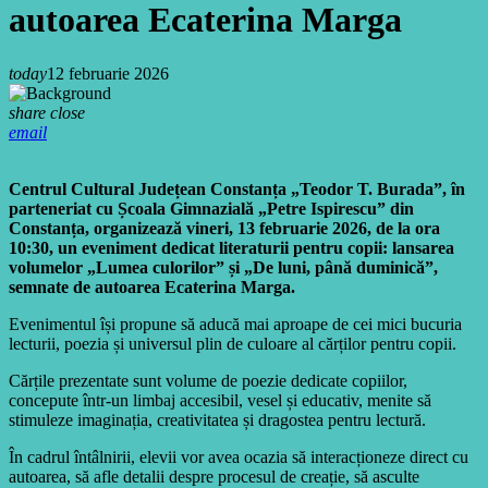
autoarea Ecaterina Marga
today
12 februarie 2026
share
close
email
Centrul Cultural Județean Constanța „Teodor T. Burada”, în
parteneriat cu Școala Gimnazială „Petre Ispirescu” din
Constanța, organizează vineri, 13 februarie 2026, de la ora
10:30, un eveniment dedicat literaturii pentru copii: lansarea
volumelor „Lumea culorilor” și „De luni, până duminică”,
semnate de autoarea Ecaterina Marga.
Evenimentul își propune să aducă mai aproape de cei mici bucuria
lecturii, poezia și universul plin de culoare al cărților pentru copii.
Cărțile prezentate sunt volume de poezie dedicate copiilor,
concepute într-un limbaj accesibil, vesel și educativ, menite să
stimuleze imaginația, creativitatea și dragostea pentru lectură.
În cadrul întâlnirii, elevii vor avea ocazia să interacționeze direct cu
autoarea, să afle detalii despre procesul de creație, să asculte