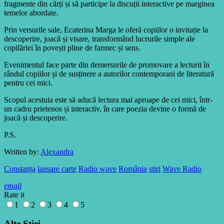
fragmente din cărți și să participe la discuții interactive pe marginea
temelor abordate.
Prin versurile sale, Ecaterina Marga le oferă copiilor o invitație la
descoperire, joacă și visare, transformând lucrurile simple ale
copilăriei în povești pline de farmec și sens.
Evenimentul face parte din demersurile de promovare a lecturii în
rândul copiilor și de susținere a autorilor contemporani de literatură
pentru cei mici.
Scopul acestuia este să aducă lectura mai aproape de cei mici, într-
un cadru prietenos și interactiv, în care poezia devine o formă de
joacă și descoperire.
P.S.
Written by:
Alexandra
Constanța
lansare carte
Radio wave
România
stiri
Wave Radio
email
Rate it
1
2
3
4
5
Alte Ştiri