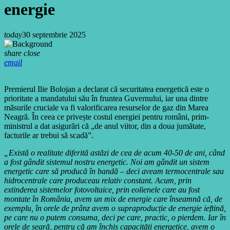
energie
today
30 septembrie 2025
share
close
email
Premierul Ilie Bolojan a declarat că securitatea energetică este o
prioritate a mandatului său în fruntea Guvernului, iar una dintre
măsurile cruciale va fi valorificarea resurselor de gaz din Marea
Neagră. În ceea ce privește costul energiei pentru români, prim-
ministrul a dat asigurări că „de anul viitor, din a doua jumătate,
facturile ar trebui să scadă”.
„Există o realitate diferită astăzi de cea de acum 40-50 de ani, când
a fost gândit sistemul nostru energetic. Noi am gândit un sistem
energetic care să producă în bandă – deci aveam termocentrale sau
hidrocentrale care produceau relativ constant. Acum, prin
extinderea sistemelor fotovoltaice, prin eolienele care au fost
montate în România, avem un mix de energie care înseamnă că, de
exemplu, în orele de prânz avem o supraproducție de energie ieftină,
pe care nu o putem consuma, deci pe care, practic, o pierdem. Iar în
orele de seară, pentru că am închis capacități energetice, avem o