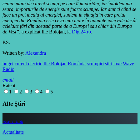
cerere mare de curent scump pe care îl importăm, iar întotdeauna
seara, importurile de energie sunt foarte scumpe. Iar atunci când se
face un preț mediu al energiei, suntem în situația în care prețul
energiei din România este ceva mai mare în anumite intervale decât
celelalte țări din această parte de a Europei sau chiar din Europa
de Vest”
, a explicat Ilie Bolojan, la
Digi24.ro
.
P.S.
Written by:
Alexandra
buget
curent electric
Ilie Bolojan
România
scumpiri
stiri
taxe
Wave
Radio
email
Rate it
1
2
3
4
5
Alte Ştiri
insert_link
Actualitate