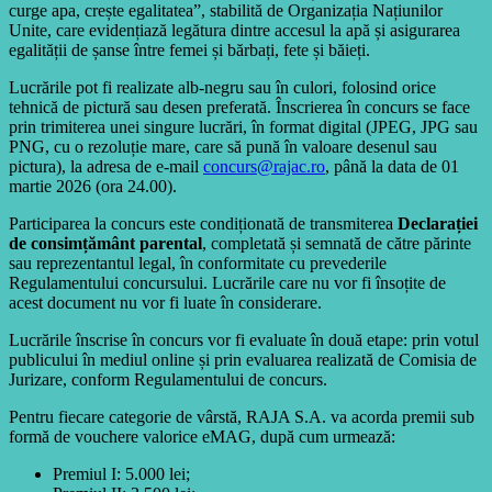
curge apa, crește egalitatea”, stabilită de Organizația Națiunilor
Unite, care evidențiază legătura dintre accesul la apă și asigurarea
egalității de șanse între femei și bărbați, fete și băieți.
Lucrările pot fi realizate alb-negru sau în culori, folosind orice
tehnică de pictură sau desen preferată. Înscrierea în concurs se face
prin trimiterea unei singure lucrări, în format digital (JPEG, JPG sau
PNG, cu o rezoluție mare, care să pună în valoare desenul sau
pictura), la adresa de e-mail
concurs@rajac.ro
, până la data de 01
martie 2026 (ora 24.00).
Participarea la concurs este condiționată de transmiterea
Declarației
de consimțământ parental
, completată și semnată de către părinte
sau reprezentantul legal, în conformitate cu prevederile
Regulamentului concursului. Lucrările care nu vor fi însoțite de
acest document nu vor fi luate în considerare.
Lucrările înscrise în concurs vor fi evaluate în două etape: prin votul
publicului în mediul online și prin evaluarea realizată de Comisia de
Jurizare, conform Regulamentului de concurs.
Pentru fiecare categorie de vârstă, RAJA S.A. va acorda premii sub
formă de vouchere valorice eMAG, după cum urmează:
Premiul I: 5.000 lei;