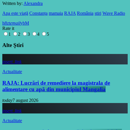
Written by:
Alexandra
Apa este viață
Constanța
mamaia
RAJA
România
stiri
Wave Radio
email
Rate it
1
2
3
4
5
Alte Ştiri
insert_link
Actualitate
RAJA: Lucrări de remediere la magistrala de
alimentare cu apă din municipiul Mangalia
today
7 august 2026
insert_link
Actualitate