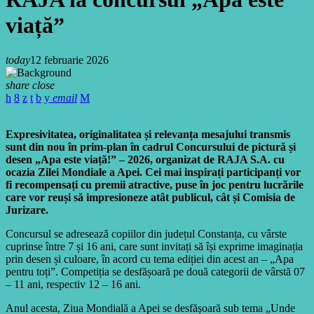
viață”
today
12 februarie 2026
share
close
email
Expresivitatea, originalitatea și relevanța mesajului transmis
sunt din nou în prim-plan în cadrul Concursului de pictură și
desen „Apa este viață!” – 2026, organizat de RAJA S.A. cu
ocazia Zilei Mondiale a Apei. Cei mai inspirați participanți vor
fi recompensați cu premii atractive, puse în joc pentru lucrările
care vor reuși să impresioneze atât publicul, cât și Comisia de
Jurizare.
Concursul se adresează copiilor din județul Constanța, cu vârste
cuprinse între 7 și 16 ani, care sunt invitați să își exprime imaginația
prin desen și culoare, în acord cu tema ediției din acest an – „Apa
pentru toți”. Competiția se desfășoară pe două categorii de vârstă 07
– 11 ani, respectiv 12 – 16 ani.
Anul acesta, Ziua Mondială a Apei se desfășoară sub tema „Unde