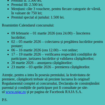
Premiul II: 3.500 lei;
Premiul III: 2.500 lei;
Mențiuni: câte 3 vouchere, pentru fiecare categorie de vârstă,
în valoare de 750 lei;
Premiul special al juriului: 1.500 lei.
Reamintim Calendarul concursului:
09 februarie – 01 martie 2026 (ora 24.00) – înscrierea
lucrărilor;
02 – 05 martie 2026 – colectarea și pregătirea lucrărilor pentru
postare;
06 – 16 martie 2026 (ora 12.00) – vot online;
17 – 19 martie 2026 – verificarea respectării condițiilor de
participare, jurizarea lucrărilor și validarea câștigătorilor;
20 martie 2026 – anunțarea câștigătorilor;
23 martie – 03 aprilie 2026 – premierea câștigătorilor.
Atenție, pentru a intra în posesia premiului, la festivitatea de
premiere, câștigătorii trebuie să prezinte lucrarea în original!
Regulamentul complet al concursului, Declarația de consimțământ
parental și condițiile de participare pot fi consultate pe site-
ul
www.rajac.ro
și pe pagina de Facebook RAJA S.A.
P.S.