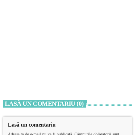
ACTUALITATE
RAJA: Intervenție în zona Pescărie din
municipiul Constanța
today
7 AUGUST 2026
LASĂ UN COMENTARIU (0)
Lasă un comentariu
Adresa ta de e-mail nu va fi publicată. Câmpurile obligatorii sunt