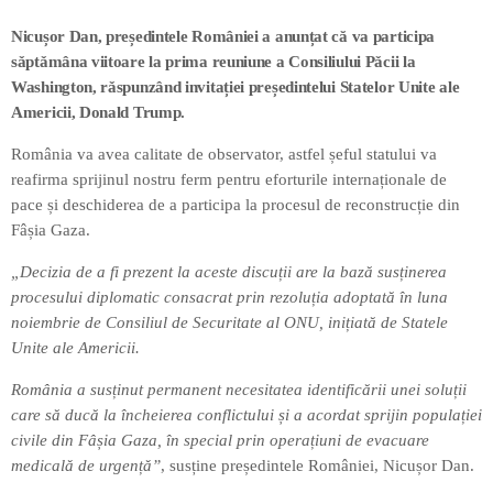
Nicușor Dan, președintele României a anunțat că va participa
sǎptǎmâna viitoare la prima reuniune a Consiliului Pǎcii la
Washington, rǎspunzând invitației președintelui Statelor Unite ale
Americii, Donald Trump.
România va avea calitate de observator, astfel șeful statului va
reafirma sprijinul nostru ferm pentru eforturile internaționale de
pace și deschiderea de a participa la procesul de reconstrucție din
Fâșia Gaza.
„Decizia de a fi prezent la aceste discuții are la bază susținerea
procesului diplomatic consacrat prin rezoluția adoptată în luna
noiembrie de Consiliul de Securitate al ONU, inițiată de Statele
Unite ale Americii.
România a susținut permanent necesitatea identificării unei soluții
care să ducă la încheierea conflictului și a acordat sprijin populației
civile din Fâșia Gaza, în special prin operațiuni de evacuare
medicalǎ de urgențǎ”
, susține președintele României, Nicușor Dan.