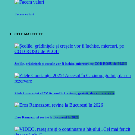
Facem valuri
CELE MAI CITITE
Școlile, grădinițele și creșele vor fi închise, miercuri, pe COD ROȘU de PLOI!
Zilele Constanței 2025! Accesul în Cazinou, gratuit, dar cu rezervare
Eros Ramazzotti revine la București în 2026