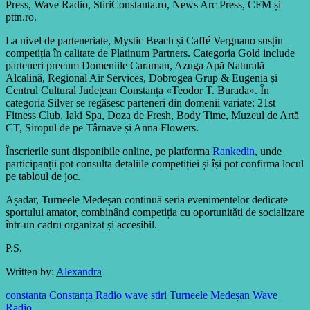
Press, Wave Radio, StiriConstanta.ro, News Arc Press, CFM și
pttn.ro.
La nivel de parteneriate, Mystic Beach și Caffé Vergnano susțin
competiția în calitate de Platinum Partners. Categoria Gold include
parteneri precum Domeniile Caraman, Azuga Apă Naturală
Alcalină, Regional Air Services, Dobrogea Grup & Eugenia și
Centrul Cultural Județean Constanța «Teodor T. Burada». În
categoria Silver se regăsesc parteneri din domenii variate: 21st
Fitness Club, Iaki Spa, Doza de Fresh, Body Time, Muzeul de Artă
CT, Siropul de pe Târnave și Anna Flowers.
Înscrierile sunt disponibile online, pe platforma
Rankedin
, unde
participanții pot consulta detaliile competiției și își pot confirma locul
pe tabloul de joc.
Așadar, Turneele Medeșan continuă seria evenimentelor dedicate
sportului amator, combinând competiția cu oportunități de socializare
într-un cadru organizat și accesibil.
P.S.
Written by:
Alexandra
constanta
Constanța
Radio wave
stiri
Turneele Medeșan
Wave
Radio