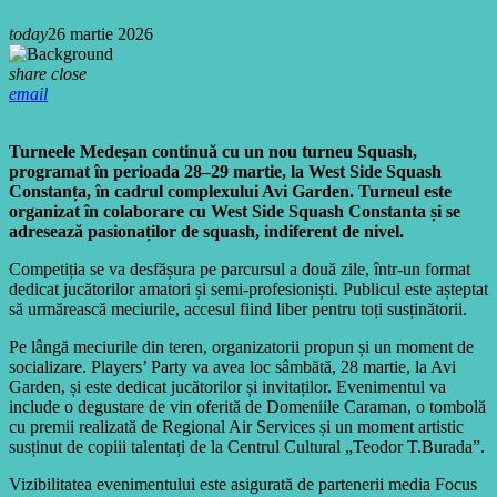
today
26 martie 2026
share
close
email
Turneele Medeșan continuă cu un nou turneu Squash,
programat în perioada 28–29 martie, la West Side Squash
Constanța, în cadrul complexului Avi Garden. Turneul este
organizat în colaborare cu West Side Squash Constanta și se
adresează pasionaților de squash, indiferent de nivel.
Competiția se va desfășura pe parcursul a două zile, într-un format
dedicat jucătorilor amatori și semi-profesioniști. Publicul este așteptat
să urmărească meciurile, accesul fiind liber pentru toți susținătorii.
Pe lângă meciurile din teren, organizatorii propun și un moment de
socializare. Players’ Party va avea loc sâmbătă, 28 martie, la Avi
Garden, și este dedicat jucătorilor și invitaților. Evenimentul va
include o degustare de vin oferită de Domeniile Caraman, o tombolă
cu premii realizată de Regional Air Services și un moment artistic
susținut de copiii talentați de la Centrul Cultural „Teodor T.Burada”.
Vizibilitatea evenimentului este asigurată de partenerii media Focus