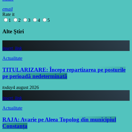
email
Rate it
1
2
3
4
5
Alte Ştiri
insert_link
Actualitate
TITULARIZARE: Începe repartizarea pe posturile
pe perioadă nedeterminată
today
4 august 2026
insert_link
Actualitate
RAJA: Avarie pe Aleea Topolog din municipiul
Constanța